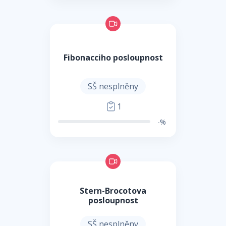
Fibonacciho posloupnost
SŠ nesplněny
1
-%
Stern-Brocotova
posloupnost
SŠ nesplněny