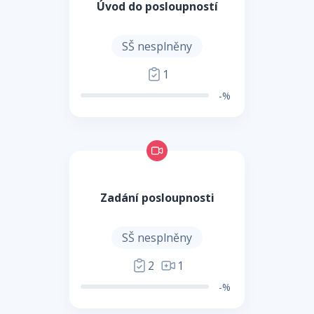
Úvod do posloupností
SŠ nesplněny
1
-%
Zadání posloupnosti
SŠ nesplněny
2
1
-%