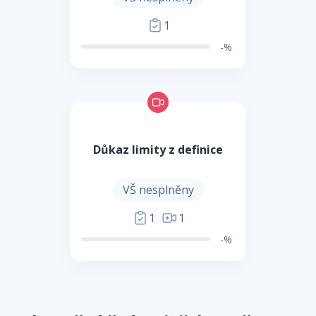
1
-%
Důkaz limity z definice
VŠ nesplněny
1
1
-%