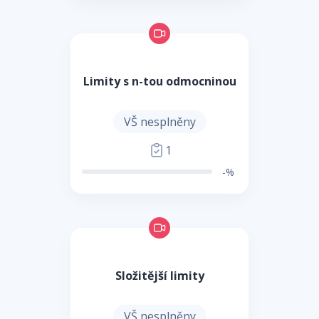
Limity s n-tou odmocninou
VŠ nesplněny
1
-%
Složitější limity
VŠ nesplněny