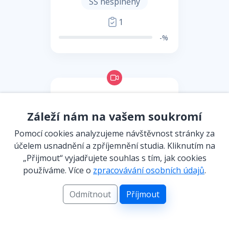
SŠ nesplněny
1
-%
Šokující součet
Záleží nám na vašem soukromí
přirozených čísel
Pomocí cookies analyzujeme návštěvnost stránky za
SŠ nesplněny
účelem usnadnění a zpříjemnění studia. Kliknutím na
„Přijmout“ vyjadřujete souhlas s tím, jak cookies
1
používáme. Více o
zpracovávání osobních údajů
.
-%
Odmítnout
Příjmout