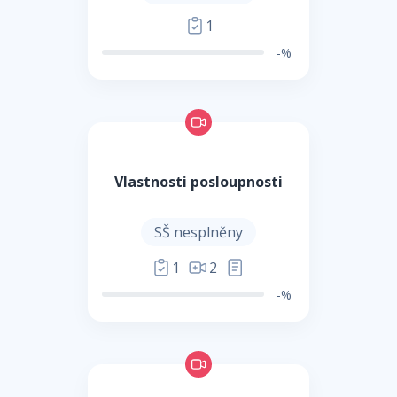
1
-%
Vlastnosti posloupnosti
SŠ nesplněny
1
2
-%