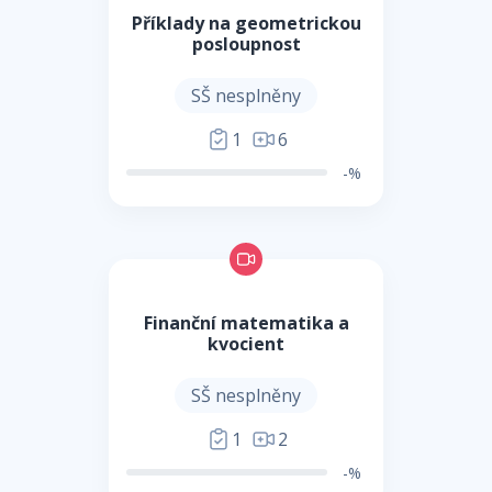
Příklady na geometrickou
posloupnost
SŠ nesplněny
1
6
-%
Finanční matematika a
kvocient
SŠ nesplněny
1
2
-%