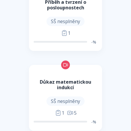
Příběh a tvrzení o
posloupnostech
SŠ nesplněny
1
-%
Důkaz matematickou
indukcí
SŠ nesplněny
1
5
-%