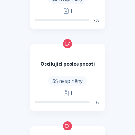
1
-%
Oscilující posloupnosti
SŠ nesplněny
1
-%