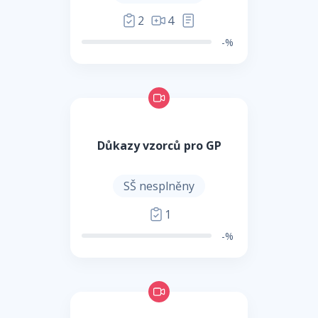
2
4
-%
Důkazy vzorců pro GP
SŠ nesplněny
1
-%