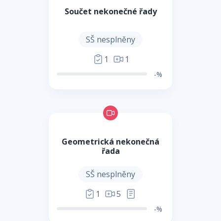
Součet nekonečné řady
SŠ nesplněny
1
1
-%
Geometrická nekonečná
řada
SŠ nesplněny
1
5
-%