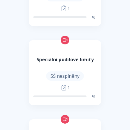
1
-%
Speciální podílové limity
SŠ nesplněny
1
-%