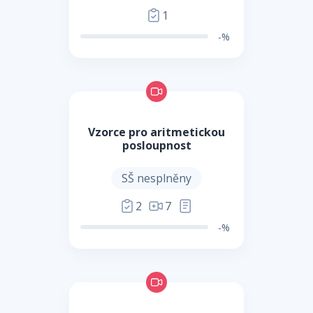
1
-%
Vzorce pro aritmetickou
posloupnost
SŠ nesplněny
2
7
-%