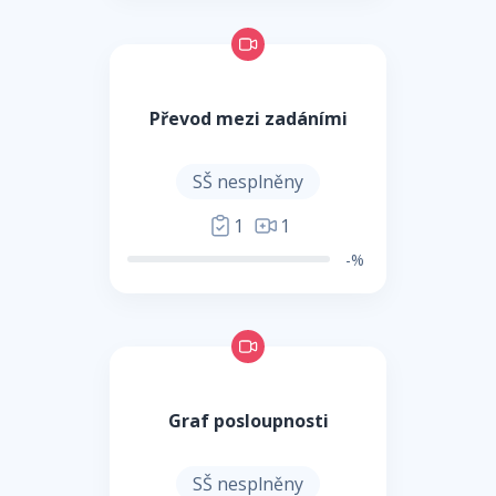
Převod mezi zadáními
SŠ nesplněny
1
1
-%
Graf posloupnosti
SŠ nesplněny