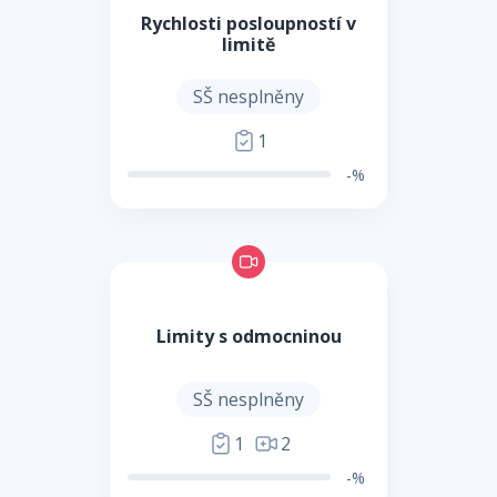
Rychlosti posloupností v
limitě
SŠ nesplněny
1
-%
Limity s odmocninou
SŠ nesplněny
1
2
-%