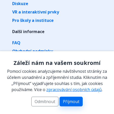
Diskuze
VR a interaktivní prvky
Pro školy a instituce
Další informace
FAQ
Obchodní podmínky
Zpracování osobních údajů
Záleží nám na vašem soukromí
Kontakt
Pomocí cookies analyzujeme návštěvnost stránky za
Vyzvednutí předplatného kódem
účelem usnadnění a zpříjemnění studia. Kliknutím na
„Přijmout“ vyjadřujete souhlas s tím, jak cookies
Isibalo na sítích
používáme. Více o
zpracovávání osobních údajů
.
Odmítnout
Příjmout