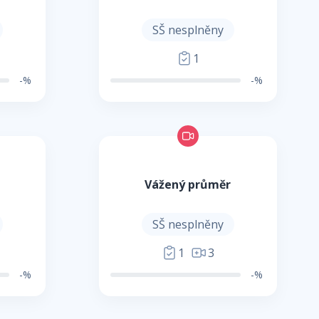
SŠ nesplněny
1
-%
-%
Vážený průměr
SŠ nesplněny
1
3
-%
-%