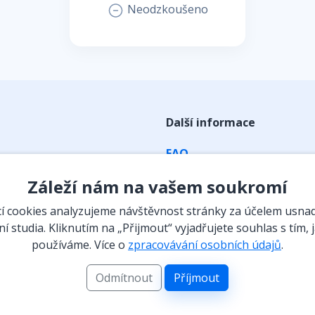
Neodzkoušeno
Další informace
FAQ
ky
Obchodní podmínky
Záleží nám na vašem soukromí
Zpracování osobních údaj
 cookies analyzujeme návštěvnost stránky za účelem usna
Kontakt
í studia. Kliknutím na „Přijmout“ vyjadřujete souhlas s tím, 
používáme. Více o
zpracovávání osobních údajů
.
eraktivní prvky
Vyzvednutí předplatného
 a instituce
Odmítnout
Příjmout