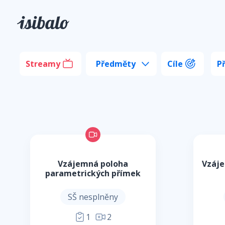
Streamy
Předměty
Cíle
P
Vzájemná poloha
Vzáje
parametrických přímek
SŠ nesplněny
1
2