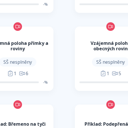
-%
mná poloha přímky a
Vzájemná poloh
roviny
obecných rovin
SŠ nesplněny
SŠ nesplněny
1
6
1
5
-%
lad: Břemeno na tyči
Příklad: Podepřená