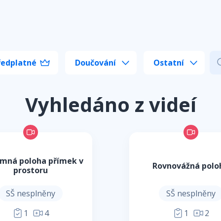
ředplatné
Doučování
Ostatní
Vyhledáno z videí
mná poloha přímek v
Rovnovážná polo
prostoru
SŠ nesplněny
SŠ nesplněny
1
4
1
2