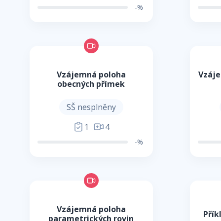
-%
Vzájemná poloha
Vzáje
obecných přímek
SŠ nesplněny
1
4
-%
Vzájemná poloha
Přík
parametrických rovin