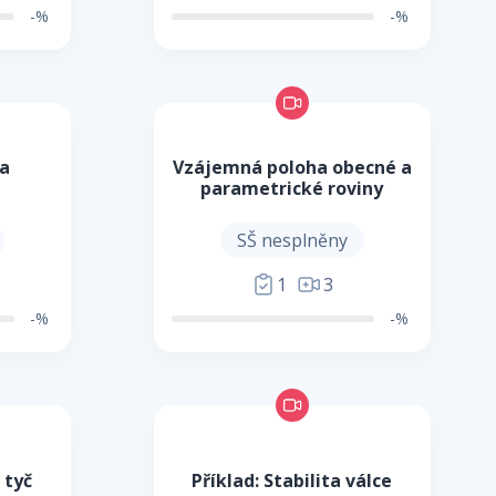
-%
-%
a
Vzájemná poloha obecné a
parametrické roviny
SŠ nesplněny
1
3
-%
-%
 tyč
Příklad: Stabilita válce