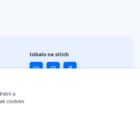
Isibalo na sítích
ů
dnění a
jak cookies
 kódem