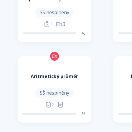
SŠ nesplněny
1
3
-%
Aritmetický průměr
SŠ nesplněny
2
-%