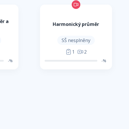
ěr a
Harmonický průměr
SŠ nesplněny
1
2
-%
-%