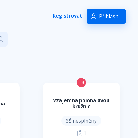
Registrovat
Přihlásit
Vzájemná poloha dvou
ha
kružnic
SŠ nesplněny
1