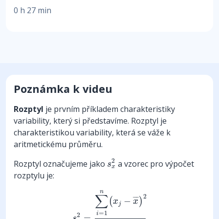
0 h 27 min
Poznámka k videu
Rozptyl
je prvním příkladem charakteristiky
variability, který si představíme. Rozptyl je
charakteristikou variability, která se váže k
aritmetickému průměru.
s
x
2
2
Rozptyl označujeme jako
a vzorec pro výpočet
s
x
rozptylu je:
s
x
2
=
∑
i
=
1
n
(
x
j
−
x
¯
)
2
n
n
∑
2
¯
¯
¯
−
(
)
x
x
j
=
1
i
2
=
s