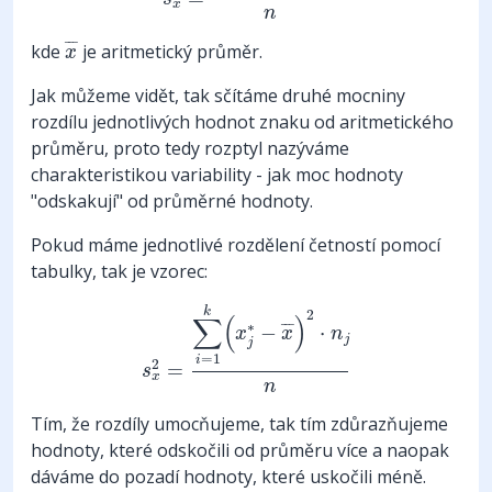
x
n
x
¯
¯
¯
¯
kde
je aritmetický průměr.
x
Jak můžeme vidět, tak sčítáme druhé mocniny
rozdílu jednotlivých hodnot znaku od aritmetického
průměru, proto tedy rozptyl nazýváme
charakteristikou variability - jak moc hodnoty
"odskakují" od průměrné hodnoty.
Pokud máme jednotlivé rozdělení četností pomocí
tabulky, tak je vzorec:
s
x
2
=
∑
i
=
1
k
(
x
j
∗
−
x
¯
)
2
⋅
n
j
n
k
2
∑
(
)
∗
¯
¯
¯
−
⋅
x
x
n
j
j
=
1
i
2
=
s
x
n
Tím, že rozdíly umocňujeme, tak tím zdůrazňujeme
hodnoty, které odskočili od průměru více a naopak
dáváme do pozadí hodnoty, které uskočili méně.