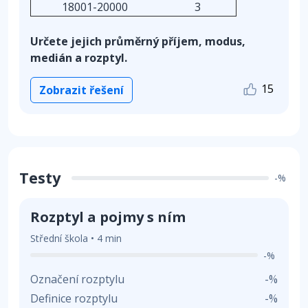
18001-20000
3
Určete jejich průměrný příjem, modus,
medián a rozptyl.
15
Zobrazit řešení
Testy
-%
Rozptyl a pojmy s ním
Střední škola • 4 min
-%
Označení rozptylu
-%
Definice rozptylu
-%