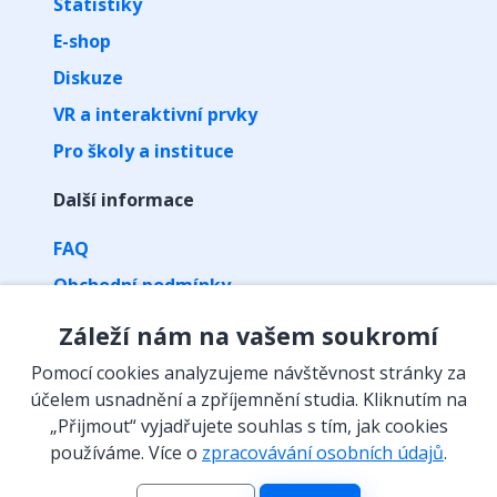
Statistiky
E-shop
Diskuze
VR a interaktivní prvky
Pro školy a instituce
Další informace
FAQ
Obchodní podmínky
Zpracování osobních údajů
Záleží nám na vašem soukromí
Kontakt
Pomocí cookies analyzujeme návštěvnost stránky za
Vyzvednutí předplatného kódem
účelem usnadnění a zpříjemnění studia. Kliknutím na
„Přijmout“ vyjadřujete souhlas s tím, jak cookies
Isibalo na sítích
používáme. Více o
zpracovávání osobních údajů
.