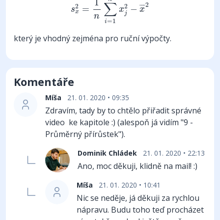
1
∑
2
2
2
¯
¯
¯
=
−
s
x
x
x
j
n
=
1
i
který je vhodný zejména pro ruční výpočty.
Komentáře
Míša
21. 01. 2020 • 09:35
Zdravím, tady by to chtělo přiřadit správné
video ke kapitole :) (alespoň já vidím "9 -
Průměrný přírůstek").
Dominik Chládek
21. 01. 2020 • 22:13
Ano, moc děkuji, klidně na mail! :)
Míša
21. 01. 2020 • 10:41
Nic se neděje, já děkuji za rychlou
nápravu. Budu toho teď procházet