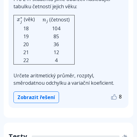
tabulku četností jejich věku:
x
j
∗
n
j
∗
(věk)
(četnost)
x
n
j
j
18
104
19
85
20
36
21
12
22
4
Určete aritmetický průměr, rozptyl,
směrodatnou odchylku a variační koeficient.
8
Zobrazit řešení
Testy
-%