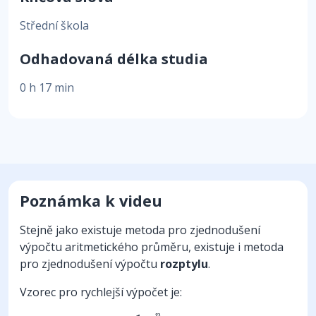
Střední škola
Odhadovaná délka studia
0 h 17 min
Poznámka k videu
Stejně jako existuje metoda pro zjednodušení
výpočtu aritmetického průměru, existuje i metoda
pro zjednodušení výpočtu
rozptylu
.
Vzorec pro rychlejší výpočet je:
s
x
2
=
1
n
∑
i
=
1
n
x
j
2
−
x
¯
2
n