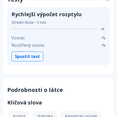
Rychlejší výpočet rozptylu
Střední škola • 3 min
-%
Vzorec
-%
Rozšířený vzorec
-%
Spustit test
Podrobnosti o látce
Klíčová slova
Rozptyl
Statistika
Aritmetický průměr