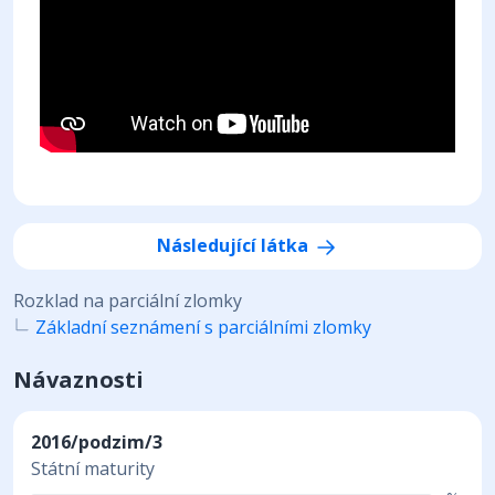
Následující látka
Rozklad na parciální zlomky
Základní seznámení s parciálními zlomky
Návaznosti
2016/podzim/3
Státní maturity