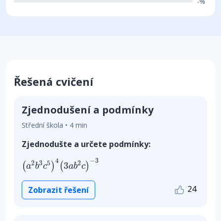
-%
Řešená cvičení
Zjednodušení a podmínky
Střední škola • 4 min
Zjednodušte a určete podmínky:
(
a
2
b
3
c
5
)
4
(
3
a
b
2
c
)
−
3
4
−
3
2
3
5
2
3
(
)
(
)
a
b
c
a
b
c
24
Zobrazit řešení