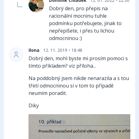
Dominik Chládek
12. 01. 2022 • 22:30
Dobrý den, pro přepis na
racionální mocninu tuhle
podmínku potřebujete, jinak to
nepřepíšete, i přes tu lichou
odmocninou :)
Ilona
12. 11. 2019 • 18:48
Dobrý den, mohl byste mi prosím pomoci s
tímto příkladem? viz příloha...
Na poddobný jsem nikde nenarazila a s tou
třetí odmocninou si v tom to případě
neumím poradit.
Díky