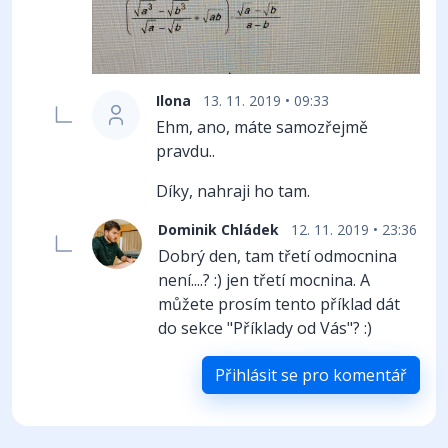
Ilona
13. 11. 2019 • 09:33
Ehm, ano, máte samozřejmě
pravdu..
Díky, nahraji ho tam.
Dominik Chládek
12. 11. 2019 • 23:36
Dobrý den, tam třetí odmocnina
není....? :) jen třetí mocnina. A
můžete prosím tento příklad dát
do sekce "Příklady od Vás"? :)
Přihlásit se pro komentář