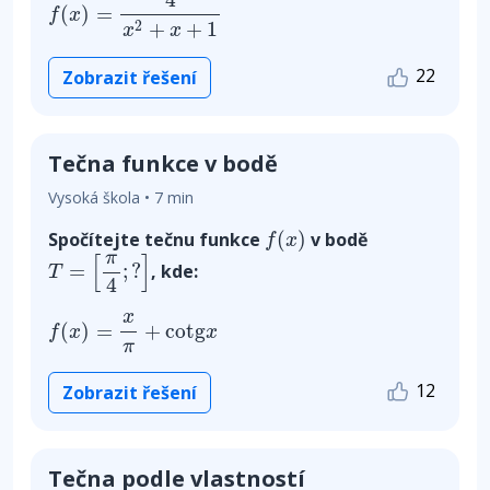
(
)
=
f
x
+
+
1
2
x
x
22
Zobrazit řešení
Tečna funkce v bodě
Vysoká škola • 7 min
f
(
x
)
(
)
Spočítejte tečnu funkce
v bodě
f
x
T
=
[
π
4
;
?
]
π
[
]
=
;
?
, kde:
T
4
f
(
x
)
=
x
π
+
c
o
t
g
x
x
(
)
=
+
c
o
t
g
f
x
x
π
12
Zobrazit řešení
Tečna podle vlastností