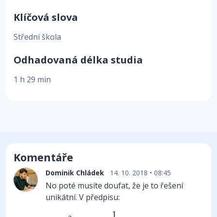
Klíčová slova
Střední škola
Odhadovaná délka studia
1 h 29 min
Komentáře
Dominik Chládek
14. 10. 2018 • 08:45
No poté musíte doufat, že je to řešení
unikátní. V předpisu:
y
=
x
2
−
ln
x
+
1
2
1