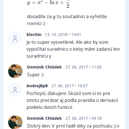
2
=
−
ln
+
y
x
x
2
y
dosadíte za
tu souřadnici a vyřešíte
y
rovnici :)
blochin
13. 10. 2018 • 14:01
je to super vysvetlené. Ale ako by som
vypočítal suradnicu x keby mám zadanú len
suradnicu y
Dominik Chládek
27. 06. 2017 • 11:06
Super :)
AndrejBpB
27. 06. 2017 • 10:07
Pochopil, ďakujem. Skúsil som si to pre
istotu prerátať aj podľa pravidla o derivácií
podielu dvoch funkcií.
Dominik Chládek
27. 06. 2017 • 09:18
Dobrý den. V prní řadě díky za pochvalu :) v