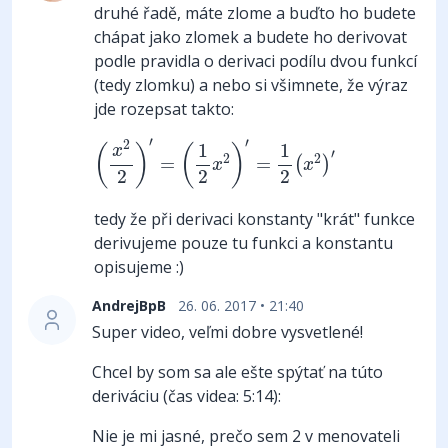
druhé řadě, máte zlome a buďto ho budete
chápat jako zlomek a budete ho derivovat
podle pravidla o derivaci podílu dvou funkcí
(tedy zlomku) a nebo si všimnete, že výraz
jde rozepsat takto:
(
x
2
2
)
′
=
(
1
2
x
2
)
′
=
1
2
(
x
2
)
′
′
′
2
1
1
(
)
(
)
x
′
2
2
=
=
(
)
x
x
2
2
2
tedy že při derivaci konstanty "krát" funkce
derivujeme pouze tu funkci a konstantu
opisujeme :)
AndrejBpB
26. 06. 2017 • 21:40
Super video, veľmi dobre vysvetlené!
Chcel by som sa ale ešte spýtať na túto
deriváciu (čas videa: 5:14):
Nie je mi jasné, prečo sem 2 v menovateli