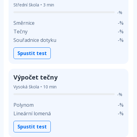
Střední škola • 3 min
-%
Směrnice
-%
Tečny
-%
Souřadnice dotyku
-%
Spustit test
Výpočet tečny
Vysoká škola • 10 min
-%
Polynom
-%
Lineární lomená
-%
Spustit test