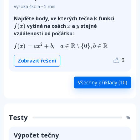
Vysoká škola • 5 min
Najděte body, ve kterých tečna k funkci
f
(
x
)
x
y
(
)
vytíná na osách
a
stejné
f
x
x
y
vzdálenosti od počátku:
f
(
x
)
=
a
x
2
+
b
,
a
∈
R
∖
{
0
}
,
b
∈
R
R
R
2
(
)
=
+
,
∈
∖
{
0
}
,
∈
f
x
a
x
b
a
b
9
Zobrazit řešení
Všechny příklady (10)
Testy
-%
Výpočet tečny