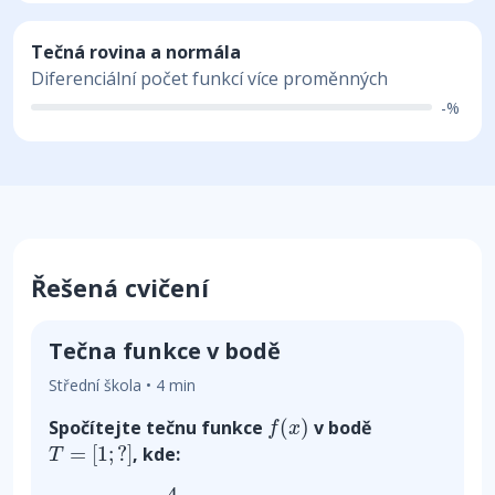
Tečná rovina a normála
Diferenciální počet funkcí více proměnných
-%
Řešená cvičení
Tečna funkce v bodě
Střední škola • 4 min
f
(
x
)
(
)
Spočítejte tečnu funkce
v bodě
f
x
T
=
[
1
;
?
]
=
[
1
;
?
]
, kde:
T
f
(
x
)
=
4
x
2
+
x
+
1
4