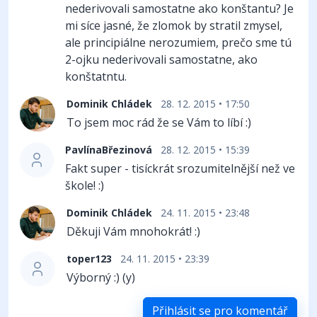
nederivovali samostatne ako konštantu? Je
mi síce jasné, že zlomok by stratil zmysel,
ale principiálne nerozumiem, prečo sme tú
2-ojku nederivovali samostatne, ako
konštatntu.
Dominik Chládek
28. 12. 2015 • 17:50
To jsem moc rád že se Vám to líbí :)
PavlínaBřezinová
28. 12. 2015 • 15:39
Fakt super - tisíckrát srozumitelnější než ve
škole! :)
Dominik Chládek
24. 11. 2015 • 23:48
Děkuji Vám mnohokrát! :)
toper123
24. 11. 2015 • 23:39
Výborný :) (y)
Přihlásit se pro komentář