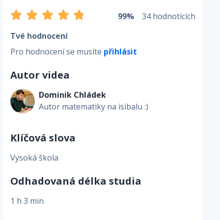
99%
34 hodnotících
Tvé hodnocení
Pro hodnocení se musíte
přihlásit
Autor videa
Dominik Chládek
Autor matematiky na isibalu :)
Klíčová slova
Vysoká škola
Odhadovaná délka studia
1 h 3 min