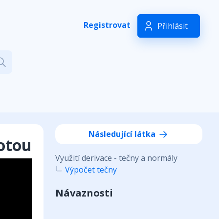
Registrovat
Přihlásit
Následující látka
notou
Využití derivace - tečny a normály
Výpočet tečny
Návaznosti