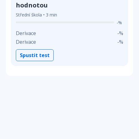
hodnotou
Střední škola • 3 min
-%
Derivace
-%
Derivace
-%
Spustit test