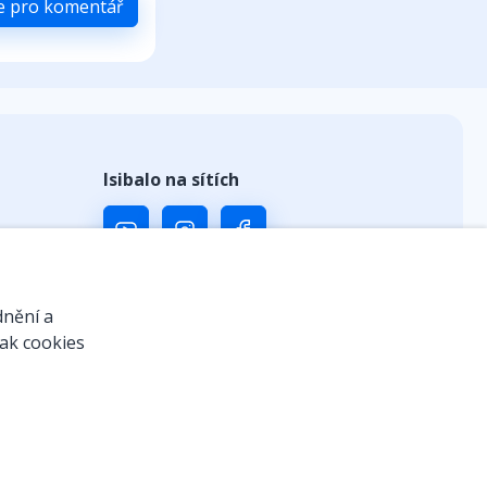
se pro komentář
Isibalo na sítích
ů
dnění a
jak cookies
 kódem