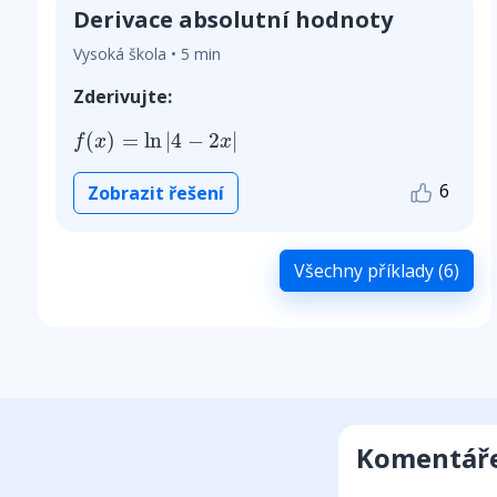
Derivace absolutní hodnoty
Vysoká škola • 5 min
Zderivujte:
f
(
x
)
=
ln
|
4
−
2
x
|
(
)
=
ln
|
4
−
2
|
f
x
x
6
Zobrazit řešení
Všechny příklady (6)
Komentář