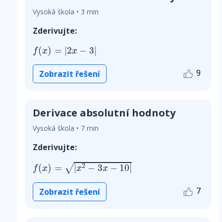
Vysoká škola • 3 min
Zderivujte:
f
(
x
)
=
|
2
x
−
3
|
(
)
=
|
2
−
3
|
f
x
x
9
Zobrazit řešení
Derivace absolutní hodnoty
Vysoká škola • 7 min
Zderivujte:
f
(
x
)
=
|
x
2
−
3
x
−
10
|
(
)
=
|
−
3
−
10
|
√
2
f
x
x
x
7
Zobrazit řešení