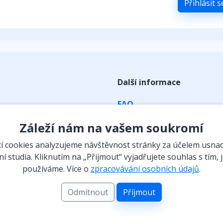
Přihlásit 
Další informace
FAQ
ky
Obchodní podmínky
Záleží nám na vašem soukromí
Zpracování osobních údaj
 cookies analyzujeme návštěvnost stránky za účelem usna
Kontakt
í studia. Kliknutím na „Přijmout“ vyjadřujete souhlas s tím, 
používáme. Více o
zpracovávání osobních údajů
.
eraktivní prvky
Vyzvednutí předplatného
 a instituce
Odmítnout
Příjmout