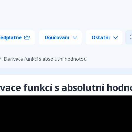
ředplatné
Doučování
Ostatní
Derivace funkcí s absolutní hodnotou
vace funkcí s absolutní hod