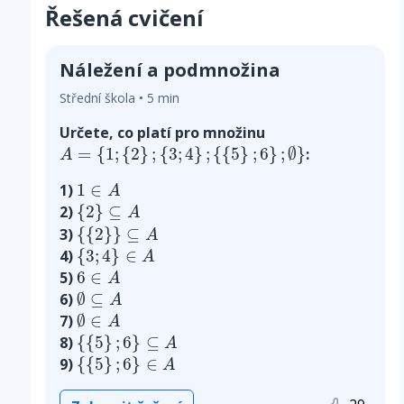
Řešená cvičení
Náležení a podmnožina
Střední škola • 5 min
Určete, co platí pro množinu
A
=
{
1
;
{
2
}
;
{
3
;
4
}
;
{
{
5
}
;
6
}
;
∅
}
=
{
1
;
{
2
}
;
{
3
;
4
}
;
{
{
5
}
;
6
}
;
∅
}
:
A
1
∈
A
1
∈
1)
A
{
2
}
⊆
A
2)
{
2
}
⊆
A
{
{
2
}
}
⊆
A
3)
{
{
2
}
}
⊆
A
{
3
;
4
}
∈
A
4)
{
3
;
4
}
∈
A
6
∈
A
5)
6
∈
A
∅
⊆
A
6)
∅
⊆
A
∅
∈
A
7)
∅
∈
A
{
{
5
}
;
6
}
⊆
A
8)
{
{
5
}
;
6
}
⊆
A
{
{
5
}
;
6
}
∈
A
9)
{
{
5
}
;
6
}
∈
A