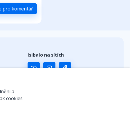
se pro komentář
Isibalo na sítích
ů
dnění a
jak cookies
 kódem