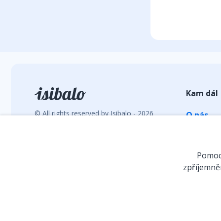
Kam dál
© All rights reserved by Isibalo - 2026
O nás
Vývoj webu: hrebacka.com
Statisti
E-shop
Pomocí
Diskuze
zpříjemněn
VR a int
Pro školy