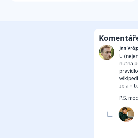
Komentář
Jan Vrá
U (nejen
nutna po
pravidl
wikipedi
ze a = b,
P.S. moc