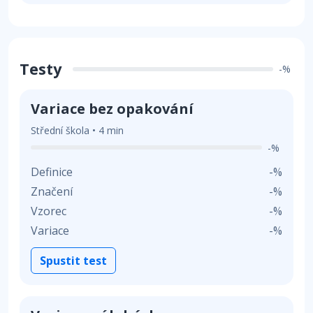
Testy
-%
Variace bez opakování
Střední škola • 4 min
-%
Definice
-%
Značení
-%
Vzorec
-%
Variace
-%
Spustit test