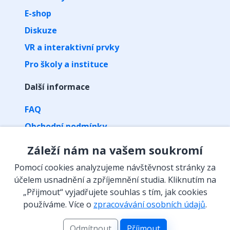
E-shop
Diskuze
VR a interaktivní prvky
Pro školy a instituce
Další informace
FAQ
Obchodní podmínky
Zpracování osobních údajů
Záleží nám na vašem soukromí
Kontakt
Pomocí cookies analyzujeme návštěvnost stránky za
Vyzvednutí předplatného kódem
účelem usnadnění a zpříjemnění studia. Kliknutím na
„Přijmout“ vyjadřujete souhlas s tím, jak cookies
Isibalo na sítích
používáme. Více o
zpracovávání osobních údajů
.
Odmítnout
Příjmout