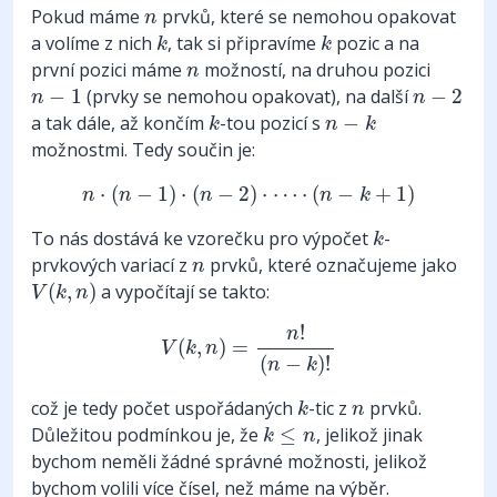
n
Pokud máme
prvků, které se nemohou opakovat
n
k
k
a volíme z nich
, tak si připravíme
pozic a na
k
k
n
první pozici máme
možností, na druhou pozici
n
n
−
1
n
−
2
−
1
(prvky se nemohou opakovat), na další
−
2
n
n
k
n
−
k
a tak dále, až končím
-tou pozicí s
−
k
n
k
možnostmi. Tedy součin je:
n
⋅
(
n
−
1
)
⋅
(
n
−
2
)
⋅
⋯
⋅
(
n
−
k
+
1
)
⋅
(
−
1
)
⋅
(
−
2
)
⋅
⋯
⋅
(
−
+
1
)
n
n
n
n
k
k
To nás dostává ke vzorečku pro výpočet
-
k
n
prvkových variací z
prvků, které označujeme jako
n
V
(
k
,
n
)
(
,
)
a vypočítají se takto:
V
k
n
V
(
k
,
n
)
=
n
!
(
n
−
k
)
!
!
n
(
,
)
=
V
k
n
(
−
)
!
n
k
k
n
což je tedy počet uspořádaných
-tic z
prvků.
k
n
k
≤
n
Důležitou podmínkou je, že
≤
, jelikož jinak
k
n
bychom neměli žádné správné možnosti, jelikož
bychom volili více čísel, než máme na výběr.