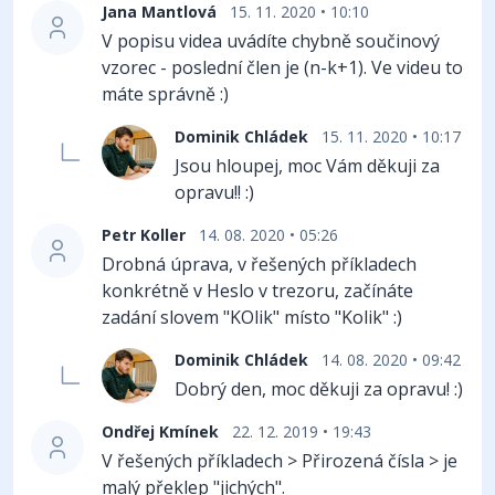
Jana Mantlová
15. 11. 2020 • 10:10
V popisu videa uvádíte chybně součinový
vzorec - poslední člen je (n-k+1). Ve videu to
máte správně :)
Dominik Chládek
15. 11. 2020 • 10:17
Jsou hloupej, moc Vám děkuji za
opravu!! :)
Petr Koller
14. 08. 2020 • 05:26
Drobná úprava, v řešených příkladech
konkrétně v Heslo v trezoru, začínáte
zadání slovem "KOlik" místo "Kolik" :)
Dominik Chládek
14. 08. 2020 • 09:42
Dobrý den, moc děkuji za opravu! :)
Ondřej Kmínek
22. 12. 2019 • 19:43
V řešených příkladech > Přirozená čísla > je
malý překlep "jichých".