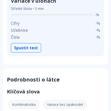
Variace v úlohách
Střední škola • 5 min
-%
Cifry
-%
Učebnice
-%
Čísla
-%
Spustit test
Podrobnosti o látce
Klíčová slova
Kombinatorika
Variace bez opakování