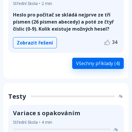
Střední škola • 2 min
Heslo pro počítač se skládá nejprve ze tří
písmen (26 písmen abecedy) a poté ze čtyř
číslic (0-9). Kolik existuje možných hesel?
34
Zobrazit řešení
Všechny příklady (4)
Testy
-%
Variace s opakováním
Střední škola • 4 min
-%