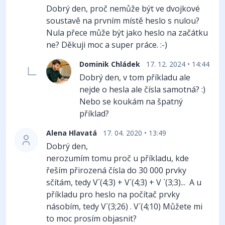
Dobrý den, proč nemůže být ve dvojkové
soustavě na prvním místě heslo s nulou?
Nula přece může být jako heslo na začátku
ne? Děkuji moc a super práce. :-)
Dominik Chládek
17. 12. 2024 • 14:44
Dobrý den, v tom příkladu ale
nejde o hesla ale čísla samotná? :)
Nebo se koukám na špatný
příklad?
Alena Hlavatá
17. 04. 2020 • 13:49
Dobrý den,
nerozumím tomu proč u příkladu, kde
řeším přirozená čísla do 30 000 prvky
sčítám, tedy V´(4;3) + V´(4;3) + V ´(3;3)... A u
příkladu pro heslo na počítač prvky
násobím, tedy V´(3;26) . V´(4;10) Můžete mi
to moc prosím objasnit?