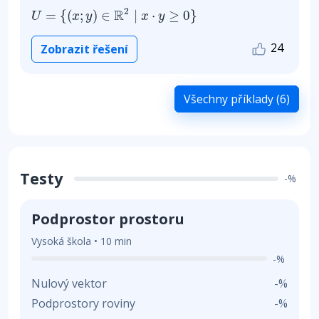
U
=
{
(
x
;
y
)
∈
R
2
|
x
⋅
y
≥
0
}
2
R
=
{
(
;
)
∈
|
⋅
≥
0
}
U
x
y
x
y
24
Zobrazit řešení
Všechny příklady (6)
Testy
-%
Podprostor prostoru
Vysoká škola • 10 min
-%
Nulový vektor
-%
Podprostory roviny
-%