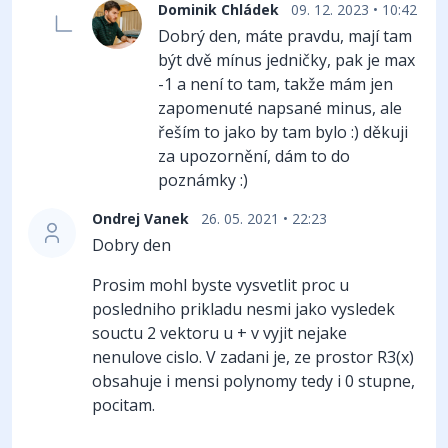
Dominik Chládek
09. 12. 2023 • 10:42
Dobrý den, máte pravdu, mají tam
být dvě mínus jedničky, pak je max
-1 a není to tam, takže mám jen
zapomenuté napsané minus, ale
řeším to jako by tam bylo :) děkuji
za upozornění, dám to do
poznámky :)
Ondrej Vanek
26. 05. 2021 • 22:23
Dobry den
Prosim mohl byste vysvetlit proc u
posledniho prikladu nesmi jako vysledek
souctu 2 vektoru u + v vyjit nejake
nenulove cislo. V zadani je, ze prostor R3(x)
obsahuje i mensi polynomy tedy i 0 stupne,
pocitam.