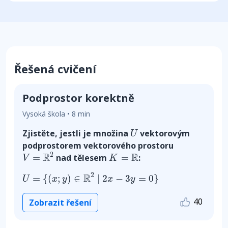
Řešená cvičení
Podprostor korektně
Vysoká škola • 8 min
U
Zjistěte, jestli je množina
vektorovým
U
podprostorem vektorového prostoru
V
=
R
2
K
=
R
2
R
R
=
=
nad tělesem
:
V
K
U
=
{
(
x
;
y
)
∈
R
2
|
2
x
−
3
y
=
0
}
2
R
=
{
(
;
)
∈
|
2
−
3
=
0
}
U
x
y
x
y
40
Zobrazit řešení