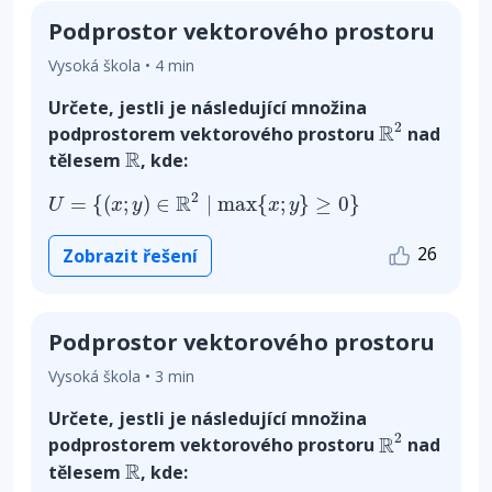
Podprostor vektorového prostoru
Vysoká škola • 4 min
Určete, jestli je následující množina
R
2
2
R
podprostorem vektorového prostoru
nad
R
R
tělesem
, kde:
U
=
{
(
x
;
y
)
∈
R
2
|
m
a
x
{
x
;
y
}
≥
0
}
2
R
=
{
(
;
)
∈
|
m
a
x
{
;
}
≥
0
}
U
x
y
x
y
26
Zobrazit řešení
Podprostor vektorového prostoru
Vysoká škola • 3 min
Určete, jestli je následující množina
R
2
2
R
podprostorem vektorového prostoru
nad
R
R
tělesem
, kde: