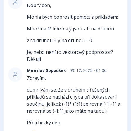
Dobrý den,
Mohla bych poprosit pomoct s příkladem:
Množina M kde x a y jsou z R na druhou.
Xna druhou + y na druhou = 0
Je, nebo není to vektorový podprostor?
Děkuji
Miroslav Sopoušek
09. 12. 2023 • 01:06
Zdravím,
domnívám se, že v druhém z řešených
příkladů se nachází chyba při dokazovaní
součinu, jelikož (-1)* (1;1) se rovná (-1,-1) a
nerovná se (-1;1) jako máte na tabuli.
Přeji hezký den.