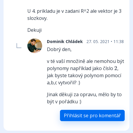
U 4. prikladu je v zadani R^2 ale vektor je 3
slozkovy.
Dekuji
Dominik Chládek
27. 05. 2021 • 11:38
Dobrý den,
v té vaší množině ale nemohou být
2
polynomy například jako číslo
2
,
jak byste takový polynom pomocí
a,b,c vytvořil? :)
Jinak děkuji za opravu, mělo by to
být v pořádku :)
Přihlásit se pro komentář