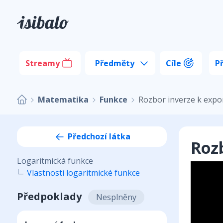
Streamy
Předměty
Cíle
P
Matematika
Funkce
Rozbor inverze k expo
Předchozí látka
Rozb
Logaritmická funkce
Vlastnosti logaritmické funkce
Předpoklady
Nesplněny