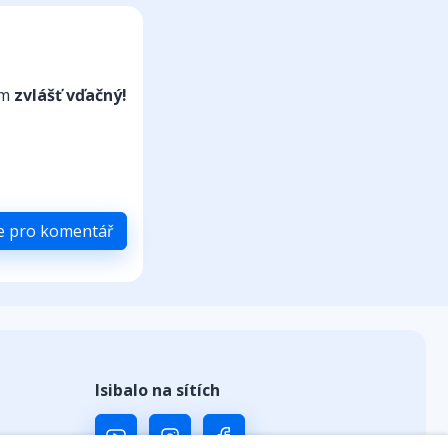
om
zvlášť vďačný!
se pro komentář
Isibalo na sítích