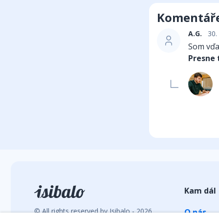
Komentář
A.G.
30.
Som vďač
Presne t
Kam dál
© All rights reserved by Isibalo - 2026
O nás