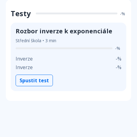
Testy
-%
Rozbor inverze k exponenciále
Střední škola • 3 min
-%
Inverze
-%
Inverze
-%
Spustit test