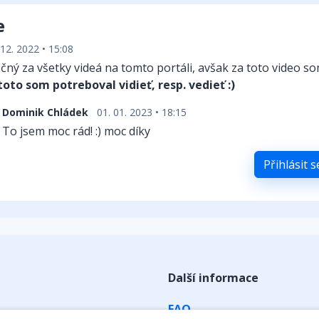
e
 12. 2022 • 15:08
ný za všetky videá na tomto portáli, avšak za toto video s
oto som potreboval vidieť, resp. vedieť :)
Dominik Chládek
01. 01. 2023 • 18:15
To jsem moc rád! :) moc díky
Přihlásit 
Další informace
FAQ