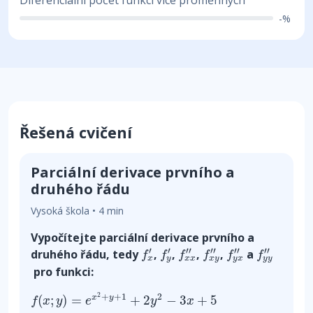
-%
Řešená cvičení
Parciální derivace prvního a
druhého řádu
Vysoká škola • 4 min
Vypočítejte parciální derivace prvního a
f
x
′
f
y
′
f
x
x
″
f
x
y
″
f
y
x
″
f
y
y
″
′
′
′′
′′
′′
′′
druhého řádu, tedy
,
,
,
,
a
f
f
f
f
f
f
x
y
x
x
x
y
y
x
y
y
pro funkci:
f
(
x
;
y
)
=
e
x
2
+
y
+
1
+
2
y
2
−
3
x
+
5
2
+
+
1
2
(
;
)
=
+
2
−
3
+
5
x
y
f
x
y
e
y
x