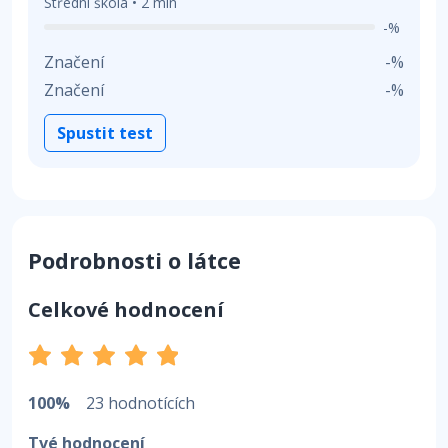
Střední škola • 2 min
-%
Značení
-%
Značení
-%
Spustit test
Podrobnosti o látce
Celkové hodnocení
100%
23 hodnotících
Tvé hodnocení