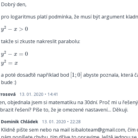
Dobrý den,
pro logaritmus platí podmínka, že musí být argument kladný
y
2
−
x
>
0
2
−
>
0
y
x
takže si zkuste nakreslit parabolu:
y
2
−
x
=
0
y
2
=
x
2
−
=
0
y
x
2
=
y
x
[
1
;
0
]
a poté dosaďtě například bod
[
1
;
0
]
abyste poznala, která čá
bude :)
Prosová
13. 01. 2020 • 14:41
n, objednala jsem si matematiku na 30dní. Proč mi u řešený
brazit řešení? Píše to, že je omezené nastavení.... Děkuji.
Dominik Chládek
13. 01. 2020 • 22:28
Klidně pište sem nebo na mail isibaloteam@gmail.com, čím d
nám popíšete chybu, tím dříve to opravíme. Ještě jednou 