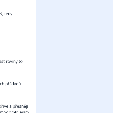
, tedy:
st roviny to
ch příkladů
říve a přesněji
se moc omlouvám