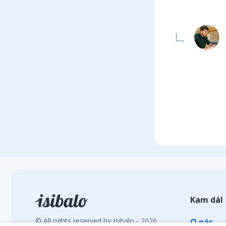
Kam dál
© All rights reserved by Isibalo - 2026
O nás