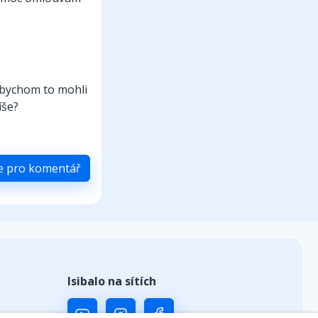
 abychom to mohli
íše?
se pro komentář
Isibalo na sítích