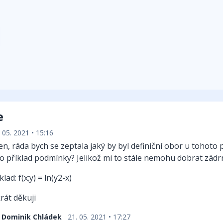
e
 05. 2021 • 15:16
n, ráda bych se zeptala jaký by byl definiční obor u tohoto p
o příklad podmínky? Jelikož mi to stále nemohu dobrat zád
klad: f(x;y) = ln(y2-x)
át děkuji
Dominik Chládek
21. 05. 2021 • 17:27