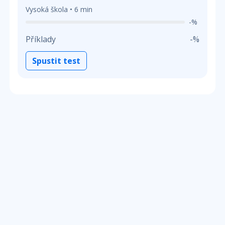
Vysoká škola • 6 min
-%
Příklady
-%
Spustit test