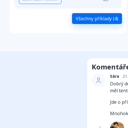
Všechny příklady (4)
Komentář
Sára
21.
Dobrý de
měl tent
Jde o pří
Mnohokr