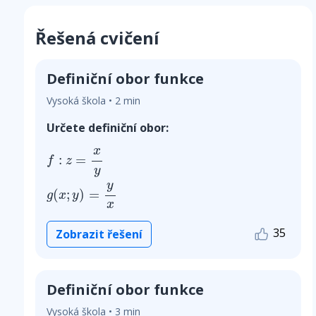
Řešená cvičení
Definiční obor funkce
Vysoká škola • 2 min
Určete definiční obor:
f
:
z
=
x
y
g
(
x
;
y
)
=
y
x
x
:
=
f
z
y
y
(
;
)
=
g
x
y
x
35
Zobrazit řešení
Definiční obor funkce
Vysoká škola • 3 min