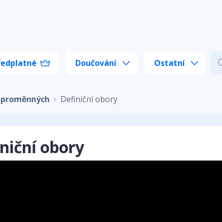
ředplatné
Doučování
Ostatní
ce proměnných
Definiční obory
niční obory