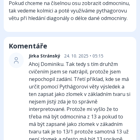
Pokud chceme na číselnou osu zobrazit odmocninu,
tak vedeme kolmici a poté využíváme pythagorovu
větu při hledání diagonály o délce dané odmocniny.
Komentáře
Jirka Stránský
24. 10. 2025 • 05:15
Ahoj Dominiku. Tak tedy s tím druhžm
cvičením jsem se natrápil, protože jsem
nepochopil zadání. Třetí příklad, kde se má
určit pomocí Pythágorovi věty výsledek a
ten zapsat jako zlomek v základním tvaru si
nejsem jistý zda je to správně
interpretované. Protože mi vyšlo že to
třeba má být odmocnina z 13 a pokud to
má být zapsané jako zlomek v zákadním
tvaru tak je to 13/1 protože samotná 13 už
není zlomek a přesto má být 13 správně.