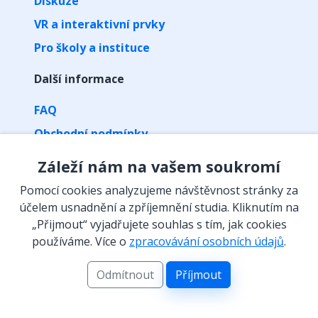
Diskuze
VR a interaktivní prvky
Pro školy a instituce
Další informace
FAQ
Obchodní podmínky
Zpracování osobních údajů
Záleží nám na vašem soukromí
Kontakt
Pomocí cookies analyzujeme návštěvnost stránky za
Vyzvednutí předplatného kódem
účelem usnadnění a zpříjemnění studia. Kliknutím na
„Přijmout“ vyjadřujete souhlas s tím, jak cookies
Isibalo na sítích
používáme. Více o
zpracovávání osobních údajů
.
Odmítnout
Příjmout