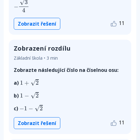
√
3
−
4
11
Zobrazit řešení
Zobrazení rozdílu
Základní škola • 3 min
Zobrazte následující číslo na číselnou osu:
1
+
2
√
1
+
2
a)
1
−
2
√
1
−
2
b)
−
1
−
2
√
−
1
−
2
c)
11
Zobrazit řešení