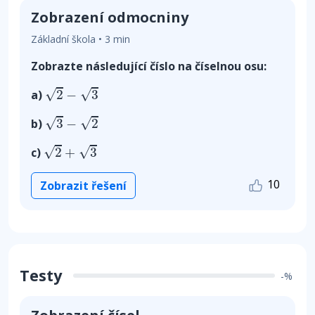
Zobrazení odmocniny
Základní škola • 3 min
Zobrazte následující číslo na číselnou osu:
2
−
3
√
√
2
−
3
a)
3
−
2
√
√
3
−
2
b)
2
+
3
√
√
2
+
3
c)
10
Zobrazit řešení
Testy
-%