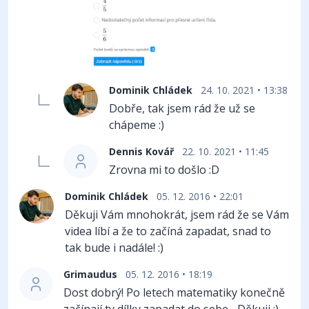
Dominik Chládek
24. 10. 2021 • 13:38
Dobře, tak jsem rád že už se
chápeme :)
Dennis Kovář
22. 10. 2021 • 11:45
Zrovna mi to došlo :D
Dominik Chládek
05. 12. 2016 • 22:01
Děkuji Vám mnohokrát, jsem rád že se Vám
videa líbí a že to začíná zapadat, snad to
tak bude i nadále! :)
Grimaudus
05. 12. 2016 • 18:19
Dost dobrý! Po letech matematiky konečně
začínají ty dílky zapadat do sebe... Děkuji :)