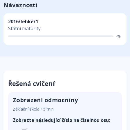
Návaznosti
2016/lehké/1
Státní maturity
-%
Řešená cvičení
Zobrazení odmocniny
Základní škola • 5 min
Zobrazte následující číslo na číselnou osu:
−
3
4