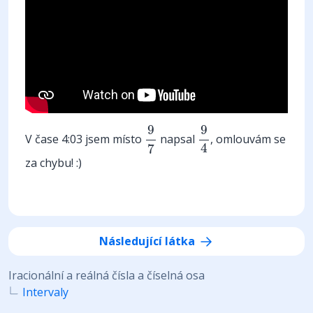
9
4
9
7
9
9
V čase 4:03 jsem místo
napsal
, omlouvám se
4
7
za chybu! :)
Následující látka
Iracionální a reálná čísla a číselná osa
Intervaly