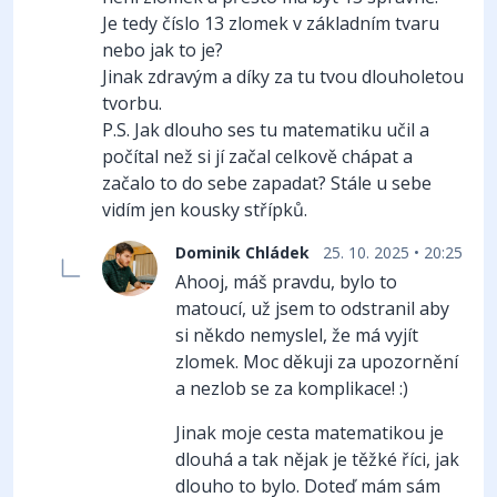
Je tedy číslo 13 zlomek v základním tvaru
nebo jak to je?
Jinak zdravým a díky za tu tvou dlouholetou
tvorbu.
P.S. Jak dlouho ses tu matematiku učil a
počítal než si jí začal celkově chápat a
začalo to do sebe zapadat? Stále u sebe
vidím jen kousky střípků.
Dominik Chládek
25. 10. 2025 • 20:25
Ahooj, máš pravdu, bylo to
matoucí, už jsem to odstranil aby
si někdo nemyslel, že má vyjít
zlomek. Moc děkuji za upozornění
a nezlob se za komplikace! :)
Jinak moje cesta matematikou je
dlouhá a tak nějak je těžké říci, jak
dlouho to bylo. Doteď mám sám