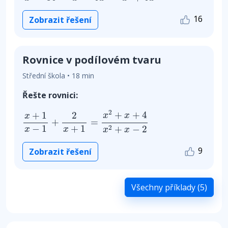
16
Zobrazit řešení
Rovnice v podílovém tvaru
Střední škola • 18 min
Řešte rovnici:
x
+
1
x
−
1
+
2
x
+
1
=
x
2
+
x
+
4
x
2
+
x
−
2
2
+
+
4
+
1
2
x
x
x
+
=
−
1
+
1
2
+
−
2
x
x
x
x
9
Zobrazit řešení
Všechny příklady (5)