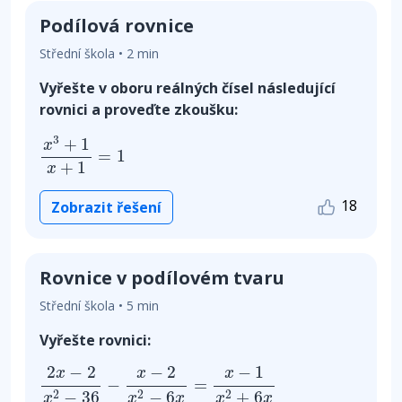
Podílová rovnice
Střední škola • 2 min
Vyřešte v oboru reálných čísel následující
rovnici a proveďte zkoušku:
x
3
+
1
x
+
1
=
1
3
+
1
x
=
1
+
1
x
18
Zobrazit řešení
Rovnice v podílovém tvaru
Střední škola • 5 min
Vyřešte rovnici:
2
x
−
2
x
2
−
36
−
x
−
2
x
2
−
6
x
=
x
−
1
x
2
+
6
x
2
−
2
−
2
−
1
x
x
x
−
=
−
36
−
6
+
6
2
2
2
x
x
x
x
x