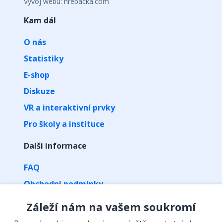
Vývoj webu: hrebacka.com
Kam dál
O nás
Statistiky
E-shop
Diskuze
VR a interaktivní prvky
Pro školy a instituce
Další informace
FAQ
Obchodní podmínky
Zpracování osobních údajů
Záleží nám na vašem soukromí
Kontakt