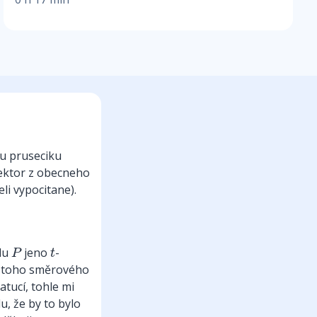
tu pruseciku
vektor z obecneho
eli vypocitane).
P
t
odu
jeno
-
P
t
 toho směrového
atucí, tohle mi
u, že by to bylo