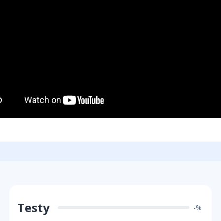
Testy
-%