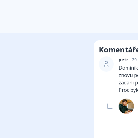
Komentář
petr
29.
Dominiku
znovu po
zadani p
Proc byl