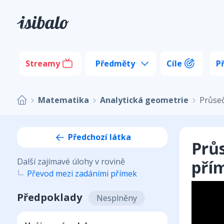
Streamy
Předměty
Cíle
P
Matematika
Analytická geometrie
Průseč
Předchozí látka
Prů
Další zajímavé úlohy v rovině
pří
Převod mezi zadáními přímek
Předpoklady
Nesplněny