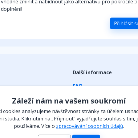
vhodné zmínit a nabídnout jako alternativu pro pokročilé :) 
doplnění!
Přihlásit 
Další informace
FAQ
ky
Obchodní podmínky
Záleží nám na vašem soukromí
Zpracování osobních údaj
 cookies analyzujeme návštěvnost stránky za účelem usna
Kontakt
í studia. Kliknutím na „Přijmout“ vyjadřujete souhlas s tím, 
používáme. Více o
zpracovávání osobních údajů
.
eraktivní prvky
Vyzvednutí předplatného
 a instituce