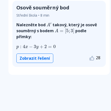
Osově souměrný bod
Střední škola • 8 min
A
′
′
Nalezněte bod
takový, který je osově
A
A
=
[
5
;
3
]
souměrný s bodem
=
[
5
;
3
]
podle
A
přímky:
p
:
4
x
−
3
y
+
2
=
0
:
4
−
3
+
2
=
0
p
x
y
28
Zobrazit řešení