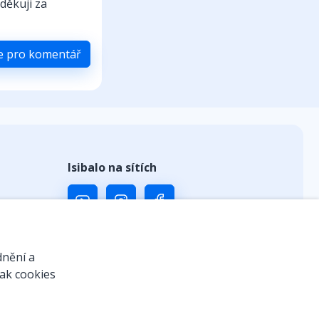
děkuji za
se pro komentář
Isibalo na sítích
ů
dnění a
jak cookies
 kódem