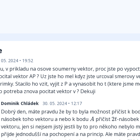
e
 05. 2024 • 19:52
, v prikladu na osove soumerny vektor, proc jste po vypoc
cital vektor AP ? Uz jste ho mel kdyz jste urcoval smerovy 
rimky. Stacilo ho vzit, vyjit z P a vynasobit ho t (ktere jsme m
o potreba znova pocitat vektor v ? Dekuji
Dominik Chládek
30. 05. 2024 • 12:17
Dobrý den, máte pravdu že by to byla možnost přičíst k b
A
2
t
násobek toho vektoru a nebo k bodu
přičíst
2
-násobek
A
t
vektoru, jen si nejsem jistý jestli by to pro někoho nebylo m
přijde jednodušší na pochopení a na princip. Ale máte pravd