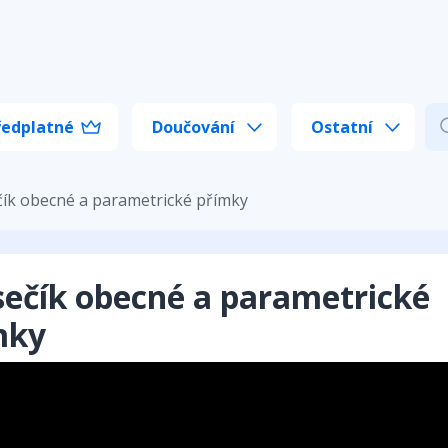
ředplatné
Doučování
Ostatní
ík obecné a parametrické přímky
sečík obecné a parametrické
mky