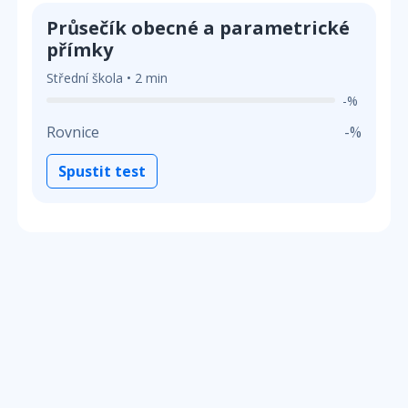
Průsečík obecné a parametrické
přímky
Střední škola • 2 min
-%
Rovnice
-%
Spustit test