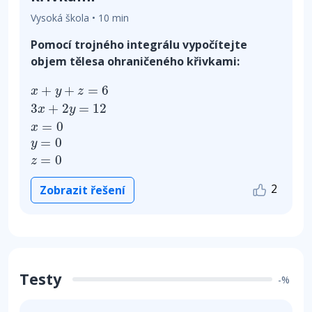
Vysoká škola • 10 min
Pomocí trojného integrálu vypočítejte
objem tělesa ohraničeného křivkami:
x
+
y
+
z
=
6
3
x
+
2
y
=
12
x
=
0
y
=
0
z
=
0
+
+
=
6
x
y
z
3
+
2
=
12
x
y
=
0
x
=
0
y
=
0
z
2
Zobrazit řešení
Testy
-%