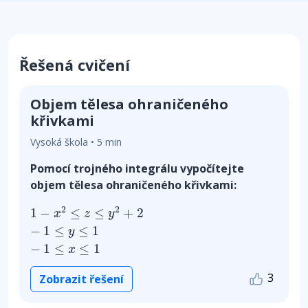
Řešená cvičení
Objem tělesa ohraničeného
křivkami
Vysoká škola • 5 min
Pomocí trojného integrálu vypočítejte
objem tělesa ohraničeného křivkami:
1
−
x
2
≤
z
≤
y
2
+
2
−
1
≤
y
≤
1
−
1
≤
x
≤
1
2
2
1
−
≤
≤
+
2
x
z
y
−
1
≤
≤
1
y
−
1
≤
≤
1
x
3
Zobrazit řešení