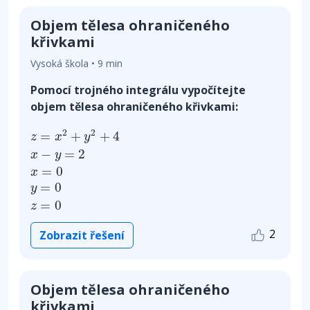
Objem tělesa ohraničeného
křivkami
Vysoká škola • 9 min
Pomocí trojného integrálu vypočítejte
objem tělesa ohraničeného křivkami:
z
=
x
2
+
y
2
+
4
x
−
y
=
2
x
=
0
y
=
0
z
=
0
2
2
=
+
+
4
z
x
y
−
=
2
x
y
=
0
x
=
0
y
=
0
z
2
Zobrazit řešení
Objem tělesa ohraničeného
křivkami