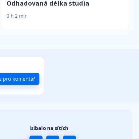
Odhadovaná délka studia
0 h 2 min
se pro komentář
Isibalo na sítích