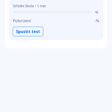
Střední škola • 1 min
-%
Potvrzení
-%
Spustit test