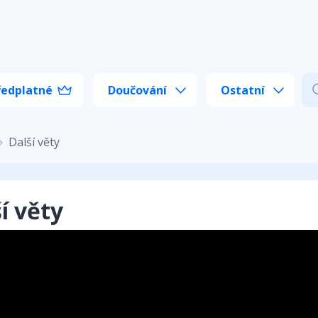
ředplatné
Doučování
Ostatní
Další věty
í věty