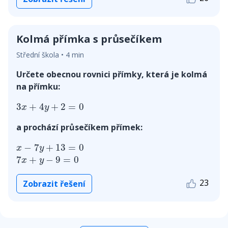
Kolmá přímka s průsečíkem
Střední škola • 4 min
Určete obecnou rovnici přímky, která je kolmá
na přímku:
3
x
+
4
y
+
2
=
0
3
+
4
+
2
=
0
x
y
a prochází průsečíkem přímek:
x
−
7
y
+
13
=
0
−
7
+
13
=
0
x
y
7
x
+
y
−
9
=
0
7
+
−
9
=
0
x
y
23
Zobrazit řešení