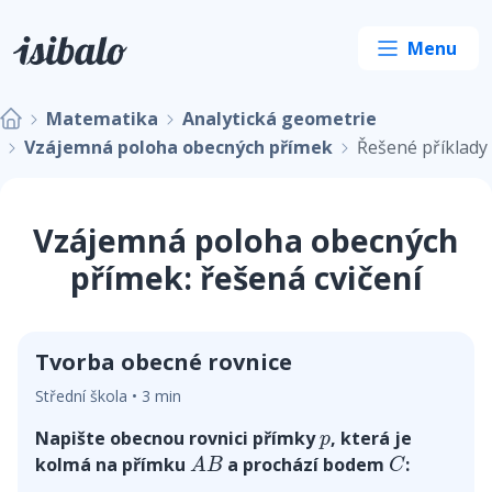
Matematika
Analytická geometrie
Vzájemná poloha obecných přímek
Řešené příklady
Vzájemná poloha obecných
přímek: řešená cvičení
Tvorba obecné rovnice
Střední škola • 3 min
p
Napište obecnou rovnici přímky
, která je
p
A
B
C
kolmá na přímku
a prochází bodem
:
A
B
C