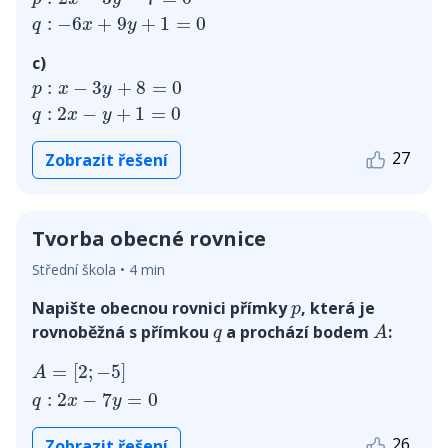
:
−
6
+
9
+
1
=
0
q
x
y
c)
p
:
x
−
3
y
+
8
=
0
q
:
2
x
−
y
+
1
=
0
:
−
3
+
8
=
0
p
x
y
:
2
−
+
1
=
0
q
x
y
27
Zobrazit řešení
Tvorba obecné rovnice
Střední škola • 4 min
p
Napište obecnou rovnici přímky
, která je
p
A
q
rovnoběžná s přímkou
a prochází bodem
:
q
A
A
=
[
2
;
−
5
]
q
:
2
x
−
7
y
=
0
=
[
2
;
−
5
]
A
:
2
−
7
=
0
q
x
y
26
Zobrazit řešení