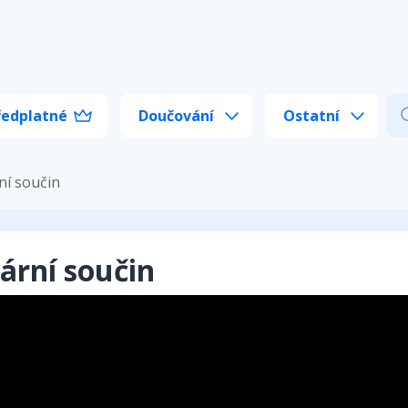
ředplatné
Doučování
Ostatní
ní součin
ární součin