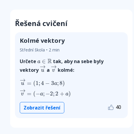
Řešená cvičení
Kolmé vektory
Střední škola • 2 min
a
∈
R
R
∈
Určete
tak, aby na sebe byly
a
u
→
v
→
→
→
vektory
a
kolmé:
u
v
u
→
=
(
1
;
4
−
3
a
;
8
)
v
→
=
(
−
a
;
−
2
;
2
+
a
)
→
=
(
1
;
4
−
3
;
8
)
u
a
→
=
(
−
;
−
2
;
2
+
)
v
a
a
40
Zobrazit řešení