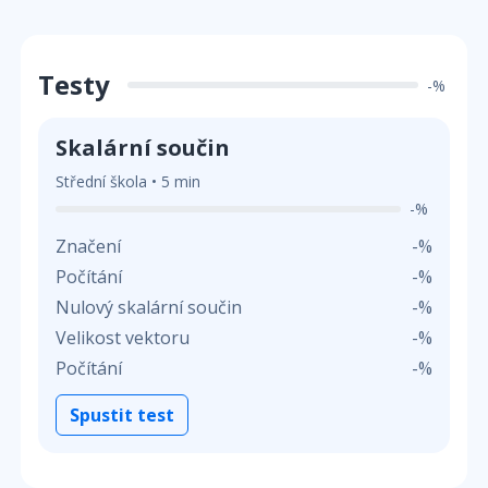
Testy
-%
Skalární součin
Střední škola • 5 min
-%
Značení
-%
Počítání
-%
Nulový skalární součin
-%
Velikost vektoru
-%
Počítání
-%
Spustit test