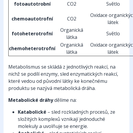
fotoautotrobní
CO2
Světlo
Oxidace organický
chemoautotrofní
CO2
látek
Organická
fotoheterotrofní
Světlo
látka
Organická
Oxidace organický
chemoheterotrofní
látka
látek
Metabolismus se skládá z jednotlivých reakcí, na
nichž se podílí enzymy, sled enzymatických reakcí,
které vedou od původní látky ke konečnému
produktu se nazývá metabolická dráha.
Metabolické dráhy
dělíme na:
Katabolické
– sled rozkladných procesů, ze
složitých komplexů vznikají jednoduché
molekuly a uvolňuje se energie.