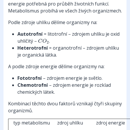
energie potřebná pro průběh životních funkcí.
Metabolismus probíhá ve všech živých organizmech.
Podle zdroje uhlíku dělíme organizmy na:
Autotrofní
= litotrofní – zdrojem uhlíku je oxid
C
O
2
uhličitý –
.
C
O
2
Heterotrofní
= organotrofní – zdrojem uhlíku
je organická látka.
A podle zdroje energie dělíme organizmy na:
Fototrofní
– zdrojem energie je světlo.
Chemotrofní
– zdrojem energie je rozklad
chemických látek.
Kombinací těchto dvou faktorů vznikají čtyři skupiny
organizmů.
typ metabolismu
zdroj uhlíku
zdroj energie