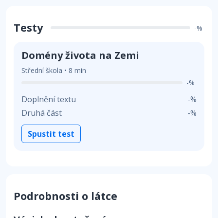
Testy
-%
Domény života na Zemi
Střední škola • 8 min
-%
Doplnění textu
-%
Druhá část
-%
Spustit test
Podrobnosti o látce