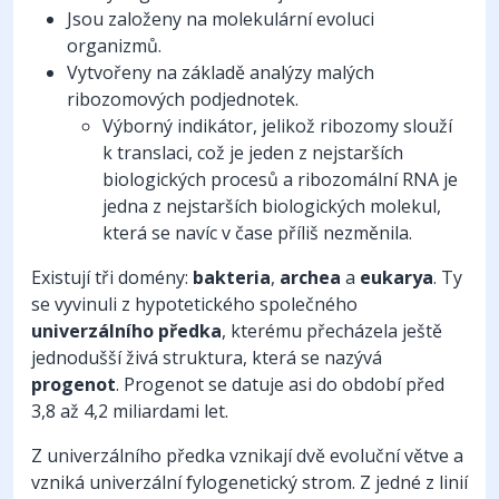
Jsou založeny na molekulární evoluci
organizmů.
Vytvořeny na základě analýzy malých
ribozomových podjednotek.
Výborný indikátor, jelikož ribozomy slouží
k translaci, což je jeden z nejstarších
biologických procesů a ribozomální RNA je
jedna z nejstarších biologických molekul,
která se navíc v čase příliš nezměnila.
Existují tři domény:
bakteria
,
archea
a
eukarya
. Ty
se vyvinuli z hypotetického společného
univerzálního předka
, kterému přecházela ještě
jednodušší živá struktura, která se nazývá
progenot
. Progenot se datuje asi do období před
3,8 až 4,2 miliardami let.
Z univerzálního předka vznikají dvě evoluční větve a
vzniká univerzální fylogenetický strom. Z jedné z linií