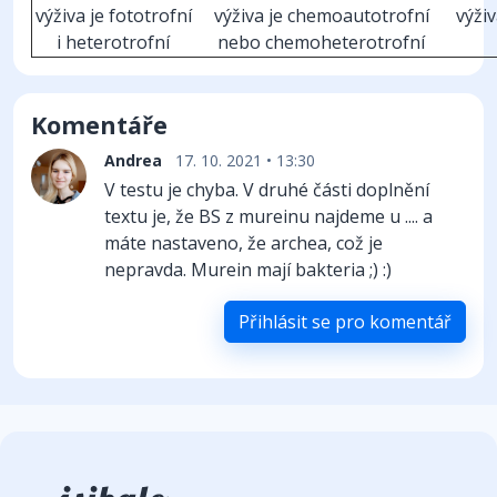
výživa je fototrofní
výživa je chemoautotrofní
výži
i heterotrofní
nebo chemoheterotrofní
Komentáře
Andrea
17. 10. 2021 • 13:30
V testu je chyba. V druhé části doplnění
textu je, že BS z mureinu najdeme u .... a
máte nastaveno, že archea, což je
nepravda. Murein mají bakteria ;) :)
Přihlásit se pro komentář