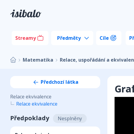
Streamy
Předměty
Cíle
P
Matematika
Relace, uspořádání a ekvivale
Předchozí látka
Gra
Relace ekvivalence
Relace ekvivalence
Předpoklady
Nesplněny