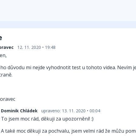
e
oravec
12. 11. 2020 • 19:48
en,
ho důvodu mi nejde vyhodnotit test u tohoto videa. Nevím je
traně.
oravec
Dominik Chládek
upraveno: 13. 11. 2020 • 00:04
To jsem moc rád, děkuji za upozornění! :)
A také moc děkuji za pochvalu, jsem velmi rád že můžu pomo