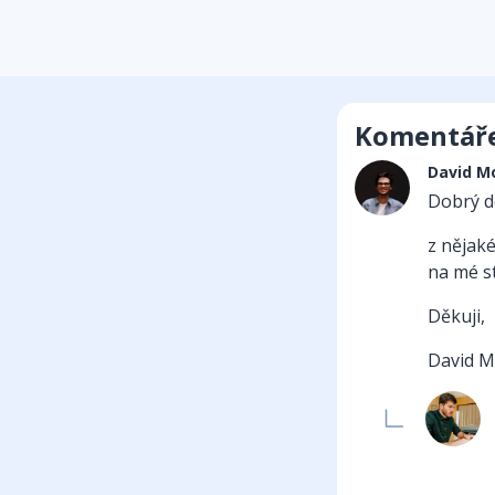
Komentář
David M
Dobrý d
z nějaké
na mé s
Děkuji,
David M