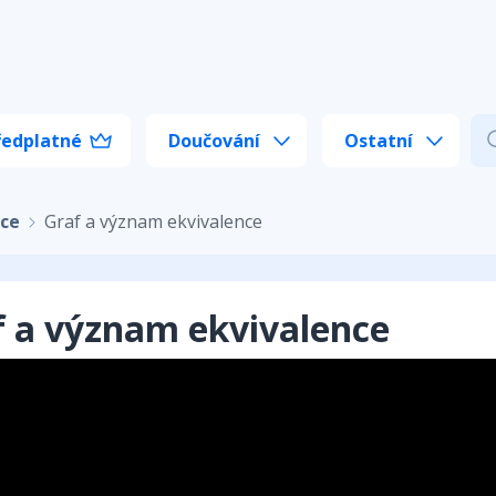
ředplatné
Doučování
Ostatní
nce
Graf a význam ekvivalence
f a význam ekvivalence