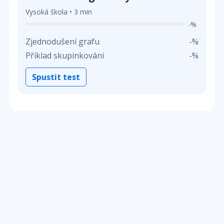
Vysoká škola • 3 min
-%
Zjednodušení grafu
-%
Příklad skupinkování
-%
Spustit test