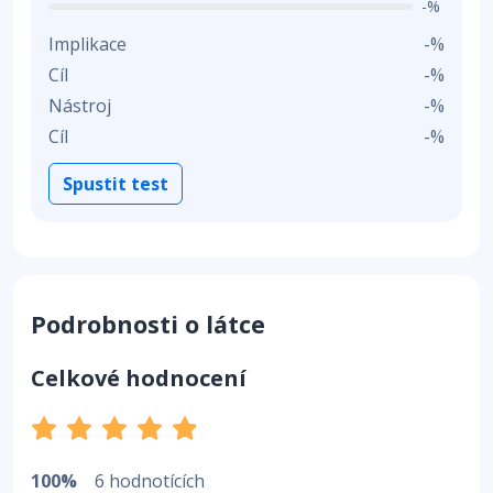
-%
Implikace
-%
Cíl
-%
Nástroj
-%
Cíl
-%
Spustit test
Podrobnosti o látce
Celkové hodnocení
100%
6 hodnotících