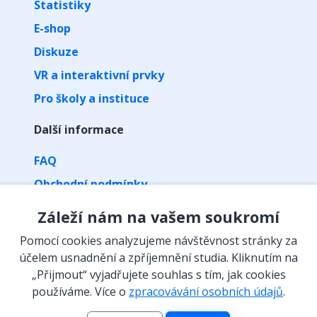
Statistiky
E-shop
Diskuze
VR a interaktivní prvky
Pro školy a instituce
Další informace
FAQ
Obchodní podmínky
Zpracování osobních údajů
Záleží nám na vašem soukromí
Kontakt
Pomocí cookies analyzujeme návštěvnost stránky za
Vyzvednutí předplatného kódem
účelem usnadnění a zpříjemnění studia. Kliknutím na
„Přijmout“ vyjadřujete souhlas s tím, jak cookies
Isibalo na sítích
používáme. Více o
zpracovávání osobních údajů
.