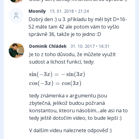
Moonily
15. 01. 2018 • 21:24
Dobrý den :) u 3. příkladu by měl být D=16-
52 máte tam 42 ale potom vám to vyšlo
správně 36, takže je to jedno :D
Dominik Chládek
31. 10. 2017 • 16:31
Je to z toho důvodu, že můžete využít
sudost a lichost funkcí, tedy:
sin
(
−
3
x
)
=
−
sin
(
3
x
)
cos
(
−
3
x
)
=
cos
(
3
x
)
sin
(
−
3
)
=
−
sin
(
3
)
x
x
cos
(
−
3
)
=
cos
(
3
)
x
x
tedy známenka v argumentu jsou
zbytečná, jelikož budou požraná
konstantou, kteoru násobím....ale asi na to
tedy ještě dotočím video, to bude lepší :)
V dalším videu naleznete odpověď :)