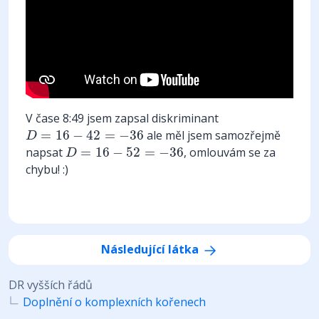
V čase 8:49 jsem zapsal diskriminant
D
=
16
−
42
=
−
36
=
16
−
42
=
−
36
ale měl jsem samozřejmě
D
D
=
16
−
52
=
−
36
napsat
=
16
−
52
=
−
36
, omlouvám se za
D
chybu! :)
Následující látka
DR vyšších řádů
Doplnění o komplexních kořenech