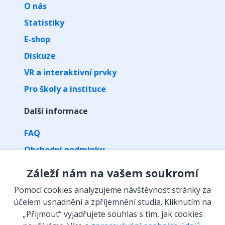
O nás
Statistiky
E-shop
Diskuze
VR a interaktivní prvky
Pro školy a instituce
Další informace
FAQ
Obchodní podmínky
Zpracování osobních údajů
Záleží nám na vašem soukromí
Kontakt
Pomocí cookies analyzujeme návštěvnost stránky za
Vyzvednutí předplatného kódem
účelem usnadnění a zpříjemnění studia. Kliknutím na
„Přijmout“ vyjadřujete souhlas s tím, jak cookies
Isibalo na sítích