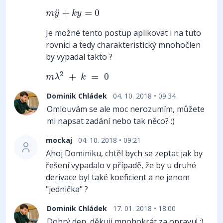
m
y
¨
+
k
y
=
0
¨
+
=
0
m
y
k
y
Je možné tento postup aplikovat i na tuto
rovnici a tedy charakteristický mnohočlen
by vypadal takto ?
m
λ
2
+
k
=
0
2
+
=
0
m
λ
k
Dominik Chládek
04. 10. 2018 • 09:34
Omlouvám se ale moc nerozumím, můžete
mi napsat zadání nebo tak něco? :)
mockaj
04. 10. 2018 • 09:21
Ahoj Dominiku, chtěl bych se zeptat jak by
řešení vypadalo v případě, že by u druhé
derivace byl také koeficient a ne jenom
"jednička" ?
Dominik Chládek
17. 01. 2018 • 18:00
Dobrý den, děkuji mnohokrát za opravu! :)