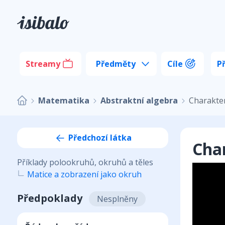
Streamy
Předměty
Cíle
P
Matematika
Abstraktní algebra
Charakter
Předchozí látka
Char
Příklady polookruhů, okruhů a těles
Matice a zobrazení jako okruh
Předpoklady
Nesplněny