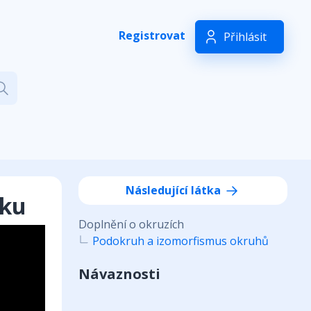
Registrovat
Přihlásit
Následující látka
vku
Doplnění o okruzích
Podokruh a izomorfismus okruhů
Návaznosti