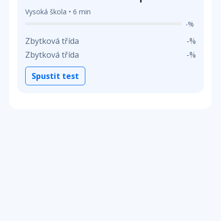
Vysoká škola • 6 min
-%
Zbytková třída
-%
Zbytková třída
-%
Spustit test