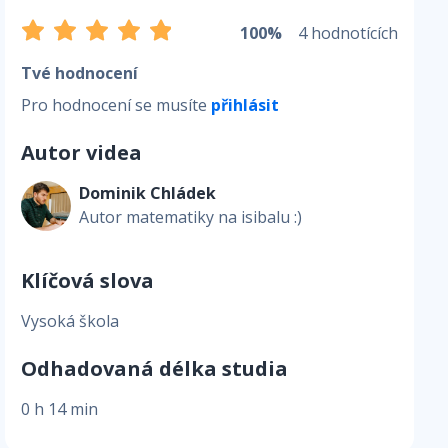
100%
4 hodnotících
Tvé hodnocení
Pro hodnocení se musíte
přihlásit
Autor videa
Dominik Chládek
Autor matematiky na isibalu :)
Klíčová slova
Vysoká škola
Odhadovaná délka studia
0 h 14 min