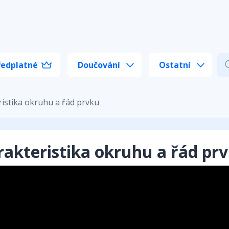
ředplatné
Doučování
Ostatní
istika okruhu a řád prvku
akteristika okruhu a řád pr