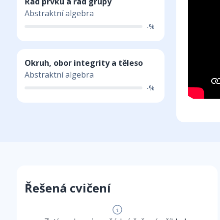
Řád prvku a řád grupy
Abstraktní algebra
-%
Okruh, obor integrity a těleso
Abstraktní algebra
-%
Řešená cvičení