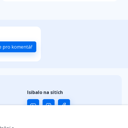
se pro komentář
Isibalo na sítích
ů