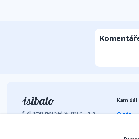
Komentář
Kam dál
© All rights reserved by Isibalo - 2026
O nás
Vývoj webu: hrebacka.com
Statisti
E-shop