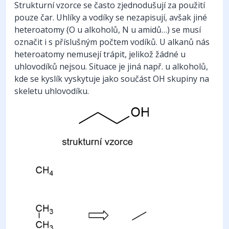
Strukturní vzorce se často zjednodušují za použití
pouze čar. Uhlíky a vodíky se nezapisují, avšak jiné
heteroatomy (O u alkoholů, N u amidů…) se musí
označit i s příslušným počtem vodíků. U alkanů nás
heteroatomy nemusejí trápit, jelikož žádné u
uhlovodíků nejsou. Situace je jiná např. u alkoholů,
kde se kyslík vyskytuje jako součást OH skupiny na
skeletu uhlovodíku.