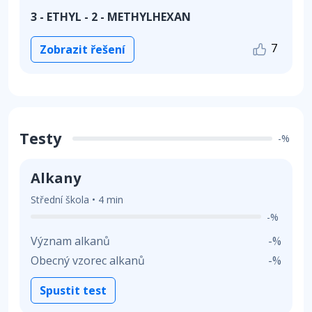
3 - ETHYL - 2 - METHYLHEXAN
7
Zobrazit řešení
Testy
-%
Alkany
Střední škola • 4 min
-%
Význam alkanů
-%
Obecný vzorec alkanů
-%
Spustit test