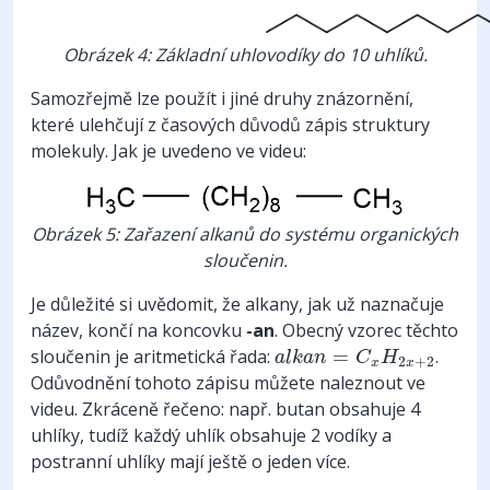
Obrázek 4: Základní uhlovodíky do 10 uhlíků.
Samozřejmě lze použít i jiné druhy znázornění,
které ulehčují z časových důvodů zápis struktury
molekuly. Jak je uvedeno ve videu:
Obrázek 5: Zařazení alkanů do systému organických
sloučenin.
Je důležité si uvědomit, že alkany, jak už naznačuje
název, končí na koncovku
-an
. Obecný vzorec těchto
a
l
k
a
n
=
C
x
H
2
x
+
2
sloučenin je aritmetická řada:
=
.
a
l
k
a
n
C
H
2
+
2
x
x
Odůvodnění tohoto zápisu můžete naleznout ve
videu. Zkráceně řečeno: např. butan obsahuje 4
uhlíky, tudíž každý uhlík obsahuje 2 vodíky a
postranní uhlíky mají ještě o jeden více.