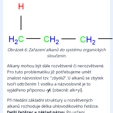
Obrázek 6: Zařazení alkanů do systému organických
sloučenin.
Alkany mohou být dále rozvětvené či nerozvětvené.
Pro tuto problematiku již potřebujeme umět
znalost názvosloví tzv. "
zbytků
". U alkanů se zbytek
tvoří odtržením 1 vodíku a názvoslovně je to
vyjádřeno příponou
-yl
. [obecně: alk+yl].
Při hledání základní struktury u rozvětvených
alkanů rozhoduje délka uhlovodíkového řetězce.
Delší řetězec = základ názvu
. Po určení