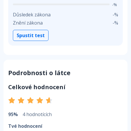
-%
Důsledek zákona
-%
Znění zákona
-%
Spustit test
Podrobnosti o látce
Celkové hodnocení
95%
4 hodnotících
Tvé hodnocení