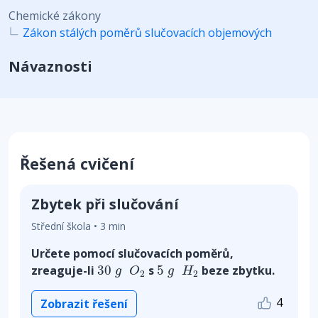
Chemické zákony
Zákon stálých poměrů slučovacích objemových
Návaznosti
Řešená cvičení
Zbytek při slučování
Střední škola • 3 min
Určete pomocí slučovacích poměrů,
30
g
O
2
5
g
H
2
zreaguje-li
30
s
5
beze zbytku.
g
O
g
H
2
2
4
Zobrazit řešení