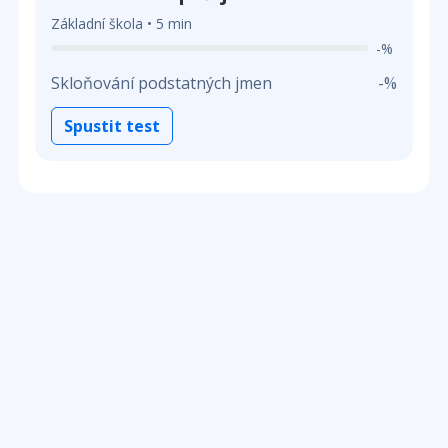
Základní škola • 5 min
-%
Skloňování podstatných jmen
-%
Spustit test