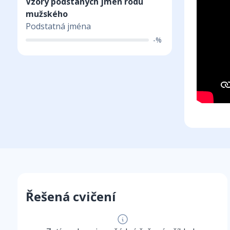
Vzory podstaných jmen rodu
mužského
Podstatná jména
-%
Řešená cvičení