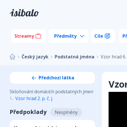
Streamy
Předměty
Cíle
P
Český jazyk
Podstatná jména
Vzor hrad 6. p
Předchozí látka
Vzor
Skloňování domácích podstatných jmen
Vzor hrad 2. p. č. j.
Předpoklady
Nesplněny