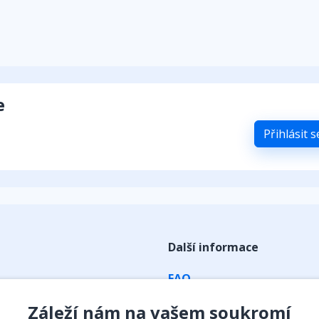
e
Přihlásit 
Další informace
FAQ
ky
Obchodní podmínky
Záleží nám na vašem soukromí