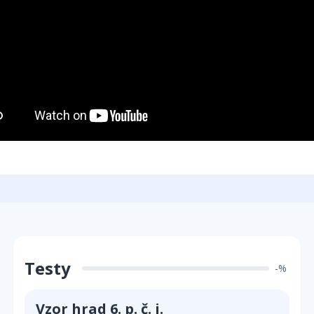
Testy
-%
Vzor hrad 6. p. č. j.