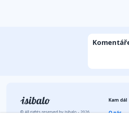
Komentář
Kam dál
© All rights reserved by Isibalo - 2026
O nás
Vývoj webu: hrebacka.com
Statisti