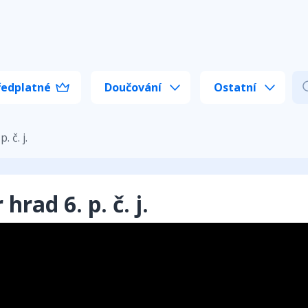
ředplatné
Doučování
Ostatní
. č. j.
 hrad 6. p. č. j.