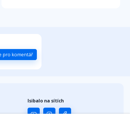
se pro komentář
Isibalo na sítích