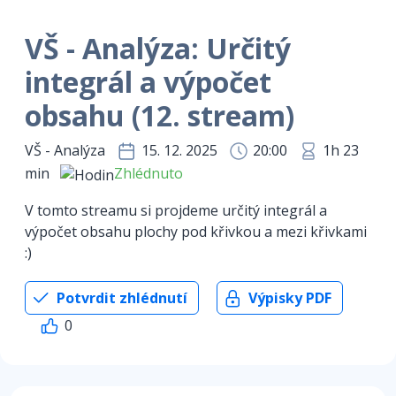
VŠ - Analýza: Určitý
integrál a výpočet
obsahu (12. stream)
VŠ - Analýza
15. 12. 2025
20:00
1h 23
min
Zhlédnuto
V tomto streamu si projdeme určitý integrál a
výpočet obsahu plochy pod křivkou a mezi křivkami
:)
Potvrdit zhlédnutí
Výpisky PDF
0