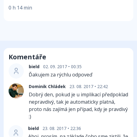
0 h 14 min
Komentáře
bield
02. 09. 2017 • 00:35
Ďakujem za rýchlu odpoveď
Dominik Chládek
23. 08. 2017 • 22:42
Dobrý den, pokud je u implikací předpoklad
nepravdivý, tak je automaticky platná,
proto nás zajímá jen případ, kdy je pravdivý
:)
bield
23. 08. 2017 • 22:36
Ahoj, prosím, na základe čoho sme zistili, že