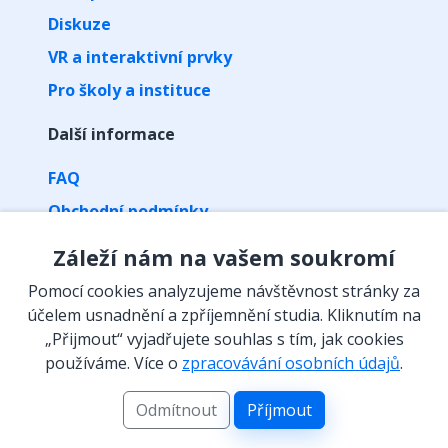
Diskuze
VR a interaktivní prvky
Pro školy a instituce
Další informace
FAQ
Obchodní podmínky
Zpracování osobních údajů
Záleží nám na vašem soukromí
Kontakt
Pomocí cookies analyzujeme návštěvnost stránky za
Vyzvednutí předplatného kódem
účelem usnadnění a zpříjemnění studia. Kliknutím na
„Přijmout“ vyjadřujete souhlas s tím, jak cookies
Isibalo na sítích
používáme. Více o
zpracovávání osobních údajů
.
Odmítnout
Příjmout