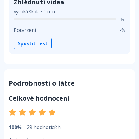
Zhlédnutí videa
Vysoká škola • 1 min
-%
Potvrzení
-%
Spustit test
Podrobnosti o látce
Celkové hodnocení
100%
29 hodnotících