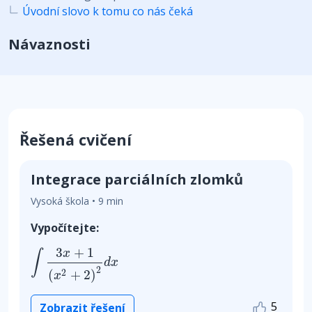
Úvodní slovo k tomu co nás čeká
Návaznosti
Řešená cvičení
Integrace parciálních zlomků
Vysoká škola • 9 min
Vypočítejte:
∫
3
x
+
1
(
x
2
+
2
)
2
d
x
3
+
1
x
∫
d
x
2
(
+
2
)
2
x
5
Zobrazit řešení