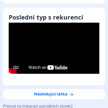
Poslední typ s rekurencí
Následující látka
Převod na integraci parciálních zlomků