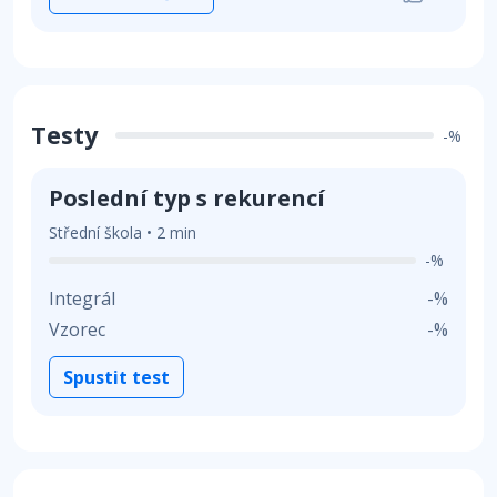
Testy
-%
Poslední typ s rekurencí
Střední škola • 2 min
-%
Integrál
-%
Vzorec
-%
Spustit test