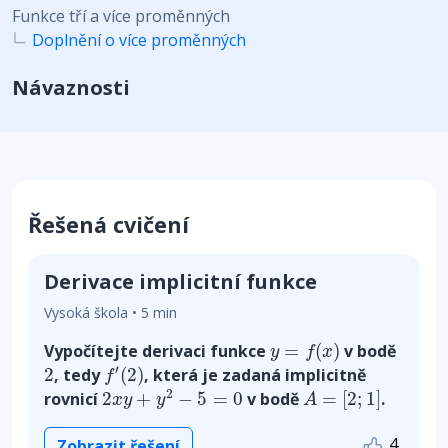
Funkce tří a více proměnných
Doplnění o více proměnných
Návaznosti
Řešená cvičení
Derivace implicitní funkce
Vysoká škola • 5 min
y
=
f
(
x
)
Vypočítejte derivaci funkce
=
(
)
v bodě
y
f
x
f
′
(
2
)
2
′
2
, tedy
(
2
)
, která je zadaná implicitně
f
2
x
y
+
y
2
−
5
=
0
A
=
[
2
;
1
]
2
rovnicí
2
+
−
5
=
0
v bodě
=
[
2
;
1
]
.
x
y
y
A
4
Zobrazit řešení