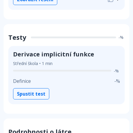
Testy
-%
Derivace implicitní funkce
Střední škola • 1 min
-%
Definice
-%
Spustit test
Podrobnosti o látce