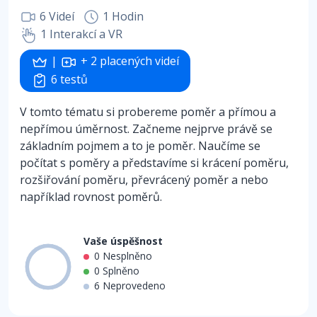
6 Videí
1 Hodin
1 Interakcí a VR
|
+ 2 placených videí
6 testů
V tomto tématu si probereme poměr a přímou a
nepřímou úměrnost. Začneme nejprve právě se
základním pojmem a to je poměr. Naučíme se
počítat s poměry a představíme si krácení poměru,
rozšiřování poměru, převrácený poměr a nebo
například rovnost poměrů.
Vaše úspěšnost
0 Nesplněno
100%
0 Splněno
6 Neprovedeno