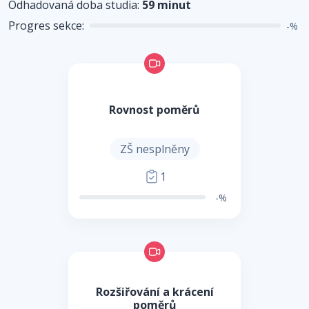
Odhadovaná doba studia:
59 minut
Progres sekce:
-%
Rovnost poměrů
ZŠ nesplněny
1
-%
Rozšiřování a krácení
poměrů