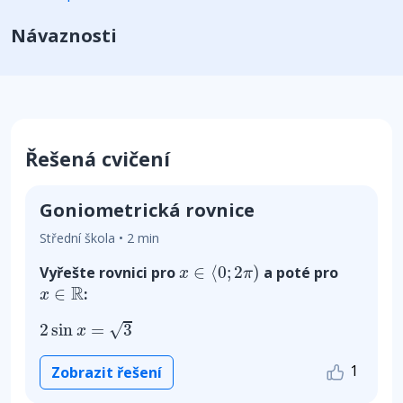
Návaznosti
Řešená cvičení
Goniometrická rovnice
Střední škola • 2 min
x
∈
⟨
0
;
2
π
)
∈
⟨
0
;
2
)
Vyřešte rovnici pro
a poté pro
x
π
x
∈
R
R
∈
:
x
2
sin
x
=
3
√
2
sin
=
3
x
1
Zobrazit řešení