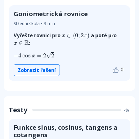
Goniometrická rovnice
Střední škola • 3 min
x
∈
⟨
0
;
2
π
)
∈
⟨
0
;
2
)
Vyřešte rovnici pro
a poté pro
x
π
x
∈
R
R
∈
:
x
−
4
cos
x
=
2
2
√
−
4
cos
=
2
2
x
0
Zobrazit řešení
Testy
-%
Funkce sinus, cosinus, tangens a
cotangens