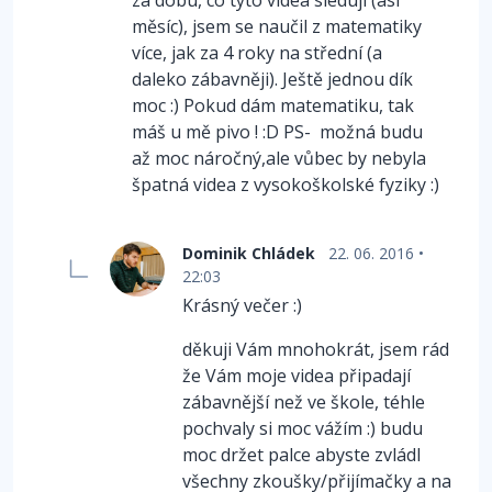
za dobu, co tyto videa sleduji (asi
měsíc), jsem se naučil z matematiky
více, jak za 4 roky na střední (a
daleko zábavněji). Ještě jednou dík
moc :) Pokud dám matematiku, tak
máš u mě pivo ! :D PS- možná budu
až moc náročný,ale vůbec by nebyla
špatná videa z vysokoškolské fyziky :)
Dominik Chládek
22. 06. 2016 •
22:03
Krásný večer :)
děkuji Vám mnohokrát, jsem rád
že Vám moje videa připadají
zábavnější než ve škole, téhle
pochvaly si moc vážím :) budu
moc držet palce abyste zvládl
všechny zkoušky/přijímačky a na