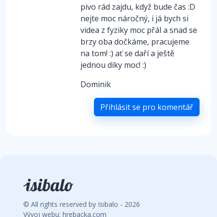
pivo rád zajdu, když bude čas :D
nejte moc náročný, i já bych si
videa z fyziky moc přál a snad se
brzy oba dočkáme, pracujeme
na tom! :) ať se daří a ještě
jednou díky moc! :)
Dominik
Přihlásit se pro komentář
© All rights reserved by Isibalo - 2026
Vývoj webu: hrebacka.com