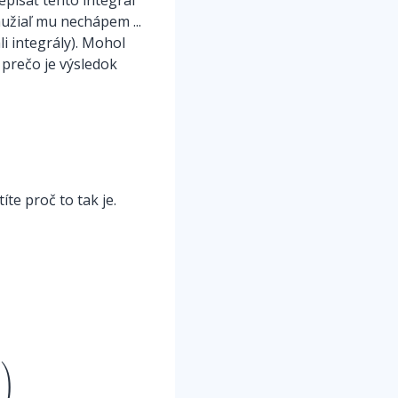
epísať tento integrál
užiaľ mu nechápem ...
i integrály). Mohol
 prečo je výsledok
íte proč to tak je.
−
1
3
3
−
(
1
−
h
−
(
1
−
h
)
3
3
)
]
=
=
π
(
1
−
1
3
−
1
+
h
+
(
1
−
h
)
3
3
)
=
π
(
h
−
)