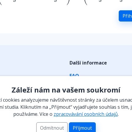
Přih
Další informace
FAQ
ky
Obchodní podmínky
Záleží nám na vašem soukromí
Zpracování osobních údaj
 cookies analyzujeme návštěvnost stránky za účelem usna
Kontakt
í studia. Kliknutím na „Přijmout“ vyjadřujete souhlas s tím, 
používáme. Více o
zpracovávání osobních údajů
.
eraktivní prvky
Vyzvednutí předplatného
 a instituce
Odmítnout
Příjmout