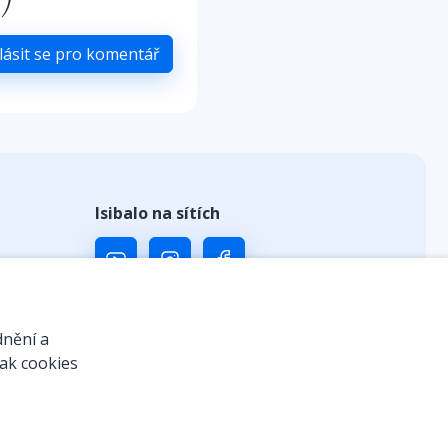
lásit se pro komentář
Isibalo na sítích
ů
dnění a
jak cookies
 kódem