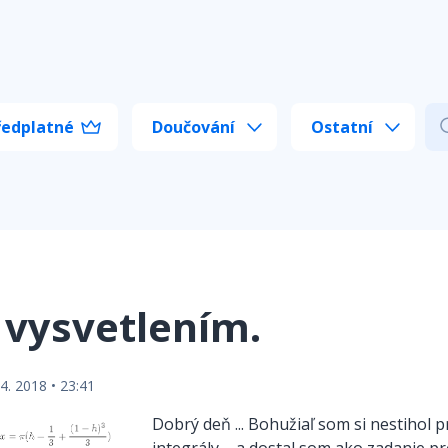
ředplatné
Doučování
Ostatní
 vysvetlením.
04. 2018 • 23:41
Dobrý deň ... Bohužiaľ som si nestihol p