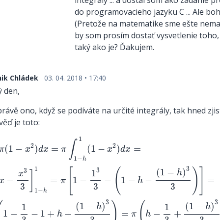
integrály ... a dostal som ako zadanie pr
do programovacieho jazyku C ... Ale boh
(Pretože na matematike sme ešte nemal
by som prosím dostať vysvetlenie toho,
taký ako je? Ďakujem.
ik Chládek
03. 04. 2018 • 17:40
 den,
právě ono, když se podíváte na určité integrály, tak hned zjist
ěď je toto:
1
π
(
1
−
x
2
)
d
x
=
π
∫
1
−
h
1
(
1
−
x
2
)
d
x
=
=
π
[
x
−
x
3
3
]
1
−
h
1
=
π
[
1
1
∫
2
2
(
1
−
)
=
(
1
−
)
=
π
x
d
x
π
x
d
x
1
−
h
3
1
[
(
)
]
3
(
1
−
)
3
1
h
]
x
−
=
1
−
−
1
−
−
=
x
π
h
3
3
3
1
−
h
3
3
(
)
(
(
1
−
)
(
1
−
)
1
1
h
h
1
−
−
1
+
+
=
−
+
h
π
h
3
3
3
3