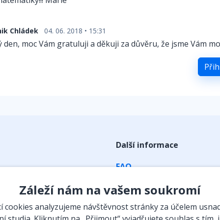
atematiky!!! Marie
ik Chládek
04. 06. 2018 • 15:31
 den, moc Vám gratuluji a děkuji za důvěru, že jsme Vám moh
Přih
Další informace
FAQ
ky
Obchodní podmínky
Záleží nám na vašem soukromí
Zpracování osobních údaj
 cookies analyzujeme návštěvnost stránky za účelem usna
Kontakt
í studia. Kliknutím na „Přijmout“ vyjadřujete souhlas s tím, 