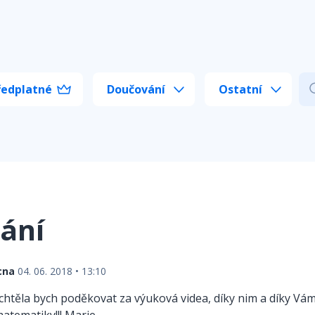
ředplatné
Doučování
Ostatní
ání
cna
04. 06. 2018 • 13:10
chtěla bych poděkovat za výuková videa, díky nim a díky Vám