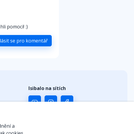
li pomoci! :)
lásit se pro komentář
Isibalo na sítích
ů
dnění a
jak cookies