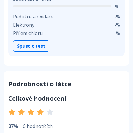
-%
Redukce a oxidace
-%
Elektrony
-%
Příjem chloru
-%
Spustit test
Podrobnosti o látce
Celkové hodnocení
87%
6 hodnotících