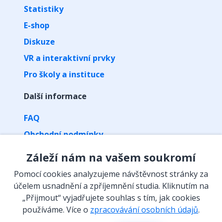
Statistiky
E-shop
Diskuze
VR a interaktivní prvky
Pro školy a instituce
Další informace
FAQ
Obchodní podmínky
Zpracování osobních údajů
Záleží nám na vašem soukromí
Kontakt
Pomocí cookies analyzujeme návštěvnost stránky za
Vyzvednutí předplatného kódem
účelem usnadnění a zpříjemnění studia. Kliknutím na
„Přijmout“ vyjadřujete souhlas s tím, jak cookies
Isibalo na sítích
používáme. Více o
zpracovávání osobních údajů
.