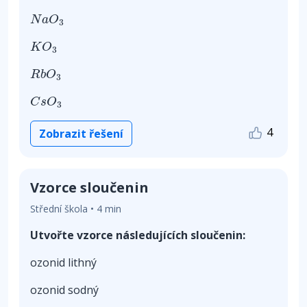
N
a
O
3
N
a
O
3
K
O
3
K
O
3
R
b
O
3
R
b
O
3
C
s
O
3
C
s
O
3
4
Zobrazit řešení
Vzorce sloučenin
Střední škola • 4 min
Utvořte vzorce následujících sloučenin:
ozonid lithný
ozonid sodný