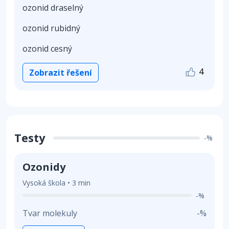
ozonid draselný
ozonid rubidný
ozonid cesný
4
Zobrazit řešení
Testy
-%
Ozonidy
Vysoká škola • 3 min
-%
Tvar molekuly
-%