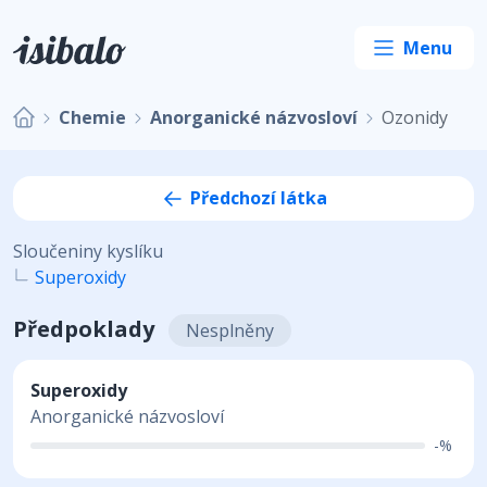
Chemie
Anorganické názvosloví
Ozonidy
Předchozí látka
Sloučeniny kyslíku
Superoxidy
Předpoklady
Nesplněny
Superoxidy
Anorganické názvosloví
-%