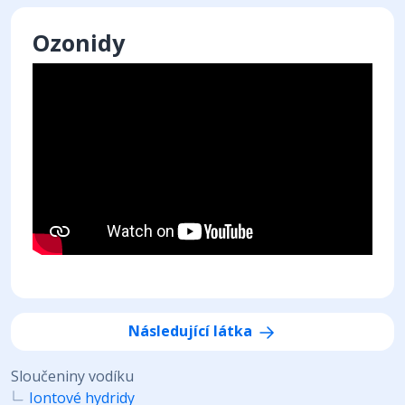
Ozonidy
Následující látka
Sloučeniny vodíku
Iontové hydridy