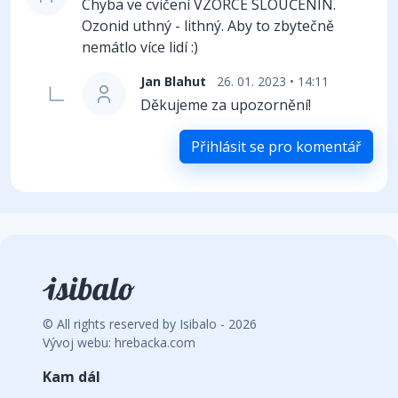
Chyba ve cvičení VZORCE SLOUČENIN.
Ozonid uthný - lithný. Aby to zbytečně
nemátlo více lidí :)
Jan Blahut
26. 01. 2023 • 14:11
Děkujeme za upozornění!
Přihlásit se pro komentář
© All rights reserved by Isibalo - 2026
Vývoj webu: hrebacka.com
Kam dál