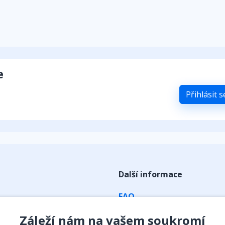
e
Přihlásit 
Další informace
FAQ
ky
Obchodní podmínky
Záleží nám na vašem soukromí