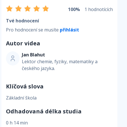
100%
1 hodnotících
Tvé hodnocení
Pro hodnocení se musíte
přihlásit
Autor videa
Jan Blahut
Lektor chemie, fyziky, matematiky a
českého jazyka.
Klíčová slova
Základní škola
Odhadovaná délka studia
0 h 14 min