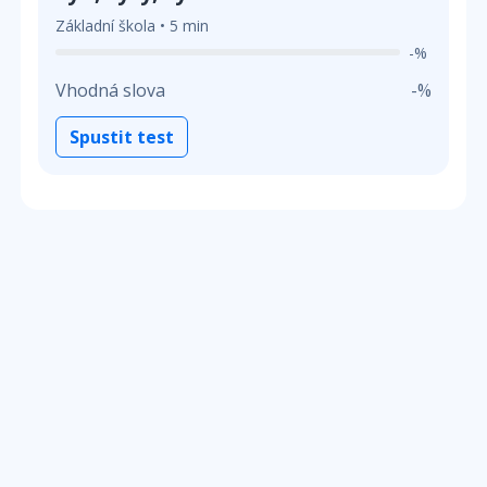
Základní škola • 5 min
-%
Vhodná slova
-%
Spustit test