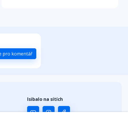
se pro komentář
Isibalo na sítích