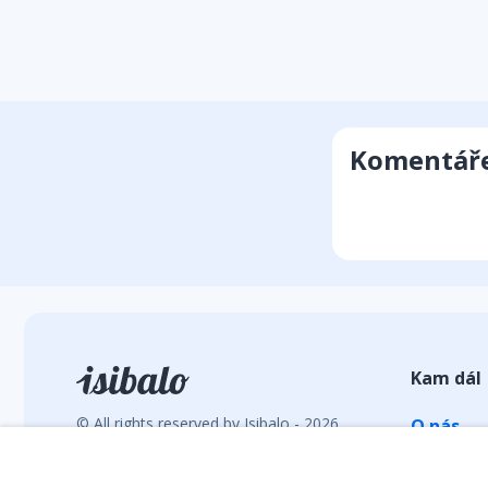
Komentář
Kam dál
© All rights reserved by Isibalo - 2026
O nás
Vývoj webu: hrebacka.com
Statisti