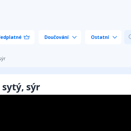
ředplatné
Doučování
Ostatní
sýr
 sytý, sýr