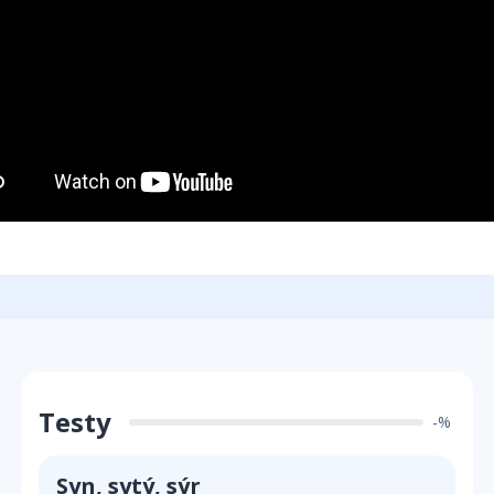
Testy
-%
Syn, sytý, sýr