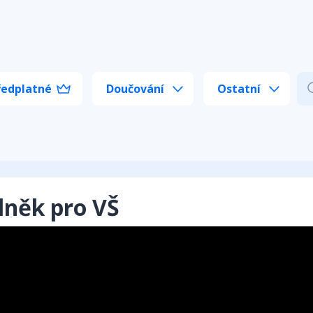
ředplatné
Doučování
Ostatní
lněk pro VŠ