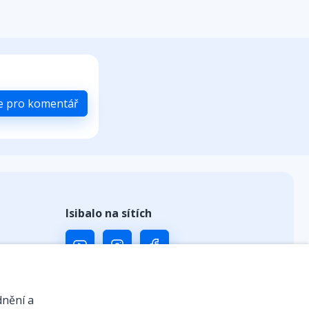
se pro komentář
Isibalo na sítích
ů
dnění a