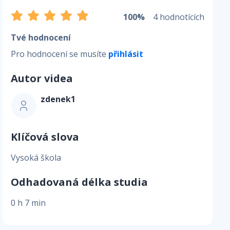
100%
4 hodnotících
Tvé hodnocení
Pro hodnocení se musíte
přihlásit
Autor videa
zdenek1
Klíčová slova
Vysoká škola
Odhadovaná délka studia
0 h 7 min