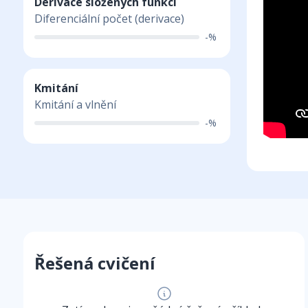
Derivace složených funkcí
Diferenciální počet (derivace)
-%
Kmitání
Kmitání a vlnění
-%
Řešená cvičení