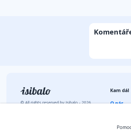
Komentář
Kam dál
© All rights reserved by Isibalo - 2026
O nás
Vývoj webu: hrebacka.com
Statisti
E-shop
Pomocí