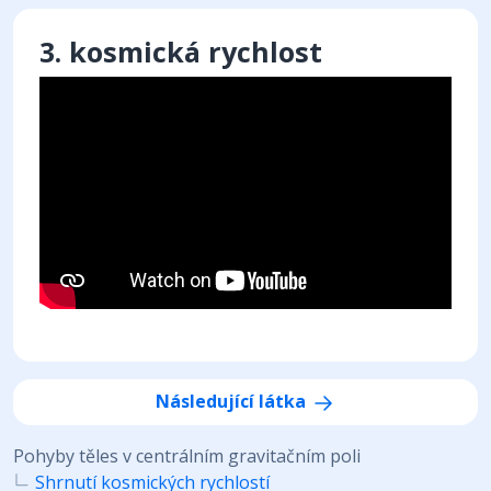
3. kosmická rychlost
Následující látka
Pohyby těles v centrálním gravitačním poli
Shrnutí kosmických rychlostí