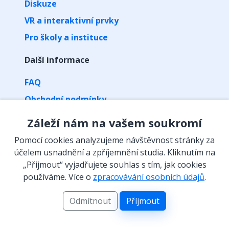
Diskuze
VR a interaktivní prvky
Pro školy a instituce
Další informace
FAQ
Obchodní podmínky
Zpracování osobních údajů
Záleží nám na vašem soukromí
Kontakt
Pomocí cookies analyzujeme návštěvnost stránky za
Vyzvednutí předplatného kódem
účelem usnadnění a zpříjemnění studia. Kliknutím na
„Přijmout“ vyjadřujete souhlas s tím, jak cookies
Isibalo na sítích
používáme. Více o
zpracovávání osobních údajů
.
Odmítnout
Příjmout