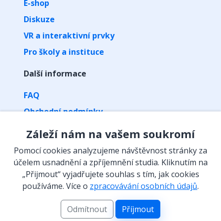
E-shop
Diskuze
VR a interaktivní prvky
Pro školy a instituce
Další informace
FAQ
Obchodní podmínky
Zpracování osobních údajů
Záleží nám na vašem soukromí
Kontakt
Pomocí cookies analyzujeme návštěvnost stránky za
Vyzvednutí předplatného kódem
účelem usnadnění a zpříjemnění studia. Kliknutím na
„Přijmout“ vyjadřujete souhlas s tím, jak cookies
Isibalo na sítích
používáme. Více o
zpracovávání osobních údajů
.
Odmítnout
Příjmout